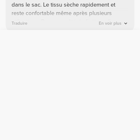
dans le sac. Le tissu sèche rapidement et
reste confortable même après plusieurs
utilisations. Bonne qualité de finition, elle
Traduire
En voir plus
donne un côté propre et premium avec le
design “Script”. Simple, efficace et
Cyril T.
indispensable pour l’entraînement au
2026-02-24
quotidien.
Parfait !
De qualité et coloré, idéal pour la salle et le
repérer de loin sur un banc !
Patricia C.
2025-11-12
Tissu au top, parfaite pour le sport
Le tissu est épais et de super qualité ! Elle est
douce, absorbante et parfaite pour les
séances de sport.