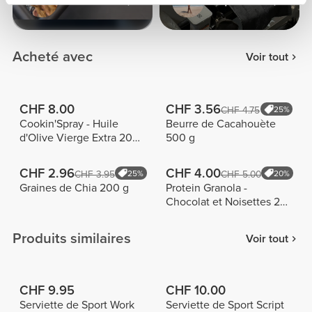
MONICA
Raqueldcunha
Acheté avec
Voir tout
CHF 8.00
CHF 3.56
CHF 4.75
25%
Cookin'Spray - Huile
Beurre de Cacahouète
d'Olive Vierge Extra 200
500 g
ml
CHF 2.96
CHF 4.00
CHF 3.95
25%
CHF 5.00
20%
Graines de Chia 200 g
Protein Granola -
Chocolat et Noisettes 275
g
Produits similaires
Voir tout
CHF 9.95
CHF 10.00
Serviette de Sport Work
Serviette de Sport Script