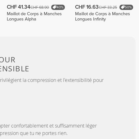
CHF 41.34
CHF 16.63
CHF 68.90
CHF 33.25
40%
50%
Maillot de Corps à Manches
Maillot de Corps à Manches
Longues Alpha
Longues Infinity
OUR
ENSIBLE
vilégient la compression et l'extensibilité pour
pter confortablement et suffisamment léger
pression que tu ne portes rien.