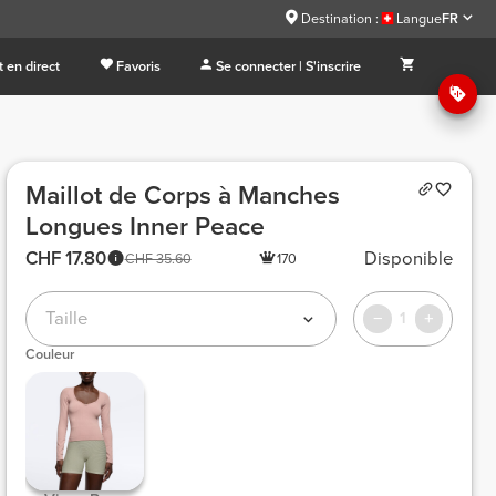
Destination :
Langue
FR
 en direct
Favoris
Se connecter | S'inscrire
Maillot de Corps à Manches
Longues Inner Peace
CHF 17.80
Disponible
CHF 35.60
170
Taille
1
Couleur