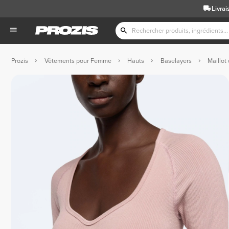
Livrai
Prozis
Vêtements pour Femme
Hauts
Baselayers
Maillot