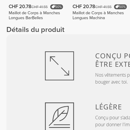
CHF 20.78
CHF 20.78
CHF 41.55
CHF 41.55
50%
50%
Maillot de Corps à Manches
Maillot de Corps à Manches
Longues BarBelles
Longues Machina
Détails du produit
CONÇU P
ÊTRE EXT
Nos vêtements pri
bouger avec toi.
LÉGÈRE
Conçu pour s'ada
pour donner l'im