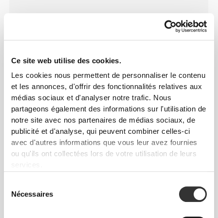
Ce site web utilise des cookies.
Notre technologie BetterCotton©, mise au point en
laboratoire, conserve les propriétés naturelles du
Les cookies nous permettent de personnaliser le contenu
coton mais les améliore pour une meilleure
et les annonces, d'offrir des fonctionnalités relatives aux
médias sociaux et d'analyser notre trafic. Nous
performance et des capacités supplémentaires. Le
partageons également des informations sur l'utilisation de
résultat est un article à séchage rapide, très
notre site avec nos partenaires de médias sociaux, de
absorbant, qui reste très doux au toucher et
publicité et d'analyse, qui peuvent combiner celles-ci
présente une solidité, une résistance et une
avec d'autres informations que vous leur avez fournies
élasticité améliorées. Une version améliorée du
ou qu'ils ont collectées lors de votre utilisation de leurs
coton.
services.
Sélection
Nécessaires
du
CARACTÉRISTIQUES DU
consentement
PRODUIT