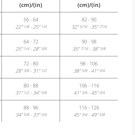
(cm)/(in)
(cm)/(in)
56 - 64
82 - 90
22"
- 25"
32"
- 35"
1/8
1/4
5/16
7/16
64 - 72
90 - 98
25"
- 28"
35"
- 38"
1/4
3/8
7/16
5/8
72 - 80
98 - 106
28"
- 31"
38"
- 41"
3/8
1/2
5/8
3/4
80 - 88
106 - 116
31"
- 34"
41"
- 45"
1/2
5/8
3/4
3/4
88 - 96
116 - 126
34"
- 37"
45"
- 49"
5/8
3/4
3/4
5/8