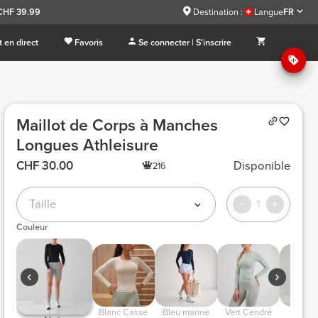
 CHF 39.99
Destination :
Langue
FR
 en direct
Favoris
Se connecter | S'inscrire
Maillot de Corps à Manches
Longues Athleisure
CHF 30.00
Disponible
216
Taille
1
Couleur
 Blanc Cassé 
 Bleu marine 
 Vert Cendré 
 Taup