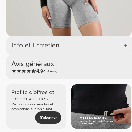
Info et Entretien
Avis généraux
4.9
(58 avis)
Profite d’offres et
de nouveautés
exclusives
Reçois nos nouveautés et
promotions sur ton e-mail
S'abonner