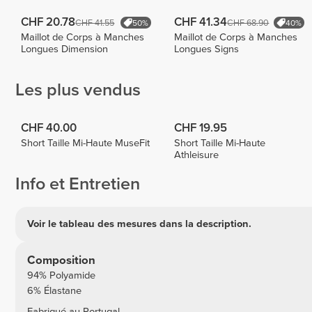
CHF 20.78
CHF 41.34
CHF 41.55
CHF 68.90
50%
40%
Maillot de Corps à Manches
Maillot de Corps à Manches
Longues Dimension
Longues Signs
Les plus vendus
CHF 40.00
CHF 19.95
Short Taille Mi-Haute MuseFit
Short Taille Mi-Haute
Athleisure
Info et Entretien
Voir le tableau des mesures dans la description.
Composition
94% Polyamide
6% Élastane
Fabriqué au Portugal