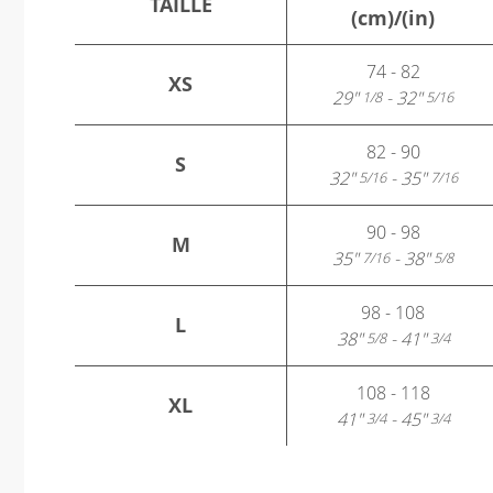
TAILLE
(cm)/(in)
74 - 82
XS
29"
- 32"
1/8
5/16
82 - 90
S
32"
- 35"
5/16
7/16
90 - 98
M
35"
- 38"
7/16
5/8
98 - 108
L
38"
- 41"
5/8
3/4
108 - 118
XL
41"
- 45"
3/4
3/4