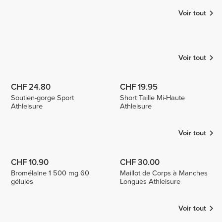
Voir tout
MONICA
Raqueldcunha
Serenay
5
Voir tout
CHF 24.80
CHF 19.95
Soutien-gorge Sport
Short Taille Mi-Haute
Athleisure
Athleisure
Voir tout
CHF 10.90
CHF 30.00
Bromélaïne 1 500 mg 60
Maillot de Corps à Manches
gélules
Longues Athleisure
Voir tout