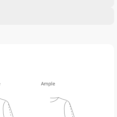
e
Ample