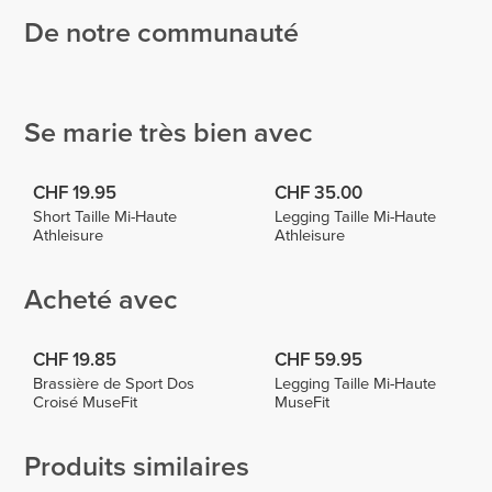
De notre communauté
Tamar
Cátia
Kunz
Esteves
Sullyng
Ceballos
14
1
1
Se marie très bien avec
CHF 19.95
CHF 35.00
Short Taille Mi-Haute
Legging Taille Mi-Haute
Athleisure
Athleisure
Acheté avec
CHF 19.85
CHF 59.95
Brassière de Sport Dos
Legging Taille Mi-Haute
Croisé MuseFit
MuseFit
Produits similaires