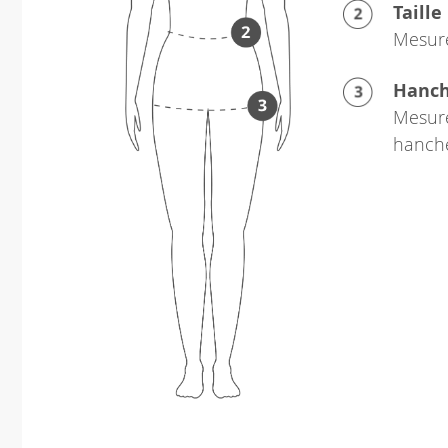
Taille
Mesure
Hanc
Mesure
hanch