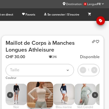
Destination :
Langue
FR
 en direct
Favoris
Se connecter | S'inscrire
Maillot de Corps à Manches
Longues Athleisure
CHF 30.00
Disponible
216
Taille
1
Couleur
 Noir 
 Bleu marine 
 Vert Cendré 
 Taup