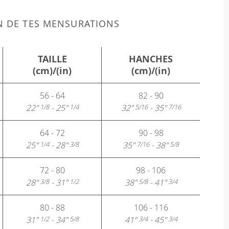
N DE TES MENSURATIONS
TAILLE
HANCHES
(cm)/(in)
(cm)/(in)
56 - 64
82 - 90
22"
- 25"
32"
- 35"
1/8
1/4
5/16
7/16
64 - 72
90 - 98
25"
- 28"
35"
- 38"
1/4
3/8
7/16
5/8
72 - 80
98 - 106
28"
- 31"
38"
- 41"
3/8
1/2
5/8
3/4
80 - 88
106 - 116
31"
- 34"
41"
- 45"
1/2
5/8
3/4
3/4