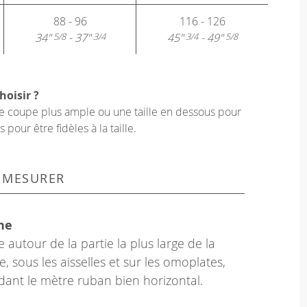
88 - 96
116 - 126
34"
- 37"
45"
- 49"
5/8
3/4
3/4
5/8
hoisir ?
une coupe plus ample ou une taille en dessous pour
our être fidèles à la taille.
 MESURER
ne
 autour de la partie la plus large de la
e, sous les aisselles et sur les omoplates,
dant le mètre ruban bien horizontal.