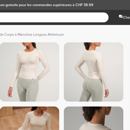
son gratuite
pour les commandes supérieures à CHF 39.99
Chat
 de Corps à Manches Longues Athleisure