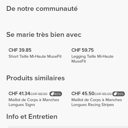
De notre communauté
Carina
Tamar
Ferreira
Kunz
Michelle
1
14
1
Se marie très bien avec
CHF 39.85
CHF 59.75
Short Taille Mi-Haute MuseFit
Legging Taille Mi-Haute
MuseFit
Produits similaires
CHF 41.34
CHF 45.50
CHF 68.90
CHF 65.00
40%
30%
Maillot de Corps à Manches
Maillot de Corps à Manches
Longues Signs
Longues Racing Stripes
Info et Entretien