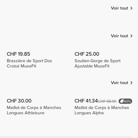
Voir tout
Luizajuli
Olatz
Sullyng
Ceballos
5
1
Voir tout
CHF 19.85
CHF 25.00
Brassière de Sport Dos
Soutien-Gorge de Sport
Croisé MuseFit
Ajustable MuseFit
Voir tout
CHF 30.00
CHF 41.34
CHF 68.90
40%
Maillot de Corps à Manches
Maillot de Corps à Manches
Longues Athleisure
Longues Alpha