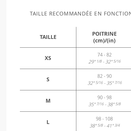
TAILLE RECOMMANDÉE EN FONCTIO
POITRINE
TAILLE
(cm)/(in)
74 - 82
XS
29"
- 32"
1/8
5/16
82 - 90
S
32"
- 35"
5/16
7/16
90 - 98
M
35"
- 38"
7/16
5/8
98 - 108
L
38"
- 41"
5/8
3/4