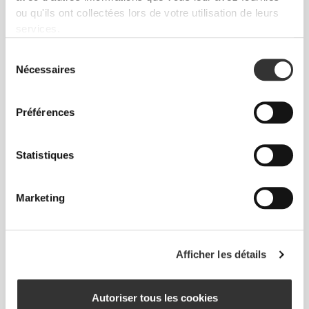
ou qu'ils ont collectées lors de votre utilisation de leurs
services.
Sélection
Nécessaires
du
consentement
Sans étiquettes cousues
Préférences
Nos vêtements sont synonymes de confort. Nous
avons opté pour une approche qui laisse une réelle
empreinte sur nos vêtements : le sans coutures !
Statistiques
L'absence d'étiquettes cousues vient renforcer la
sensation de confort en évitant les frottements
contre la peau.
Marketing
CONSEILS POUR LES TAILLES
Afficher les détails
Autoriser tous les cookies
Cet article