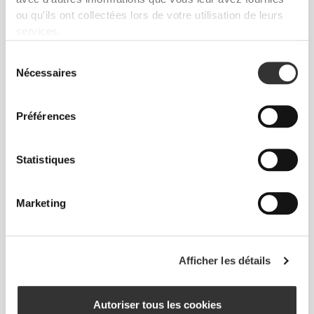
ou qu'ils ont collectées lors de votre utilisation de leurs
services.
Sélection
Nécessaires
du
consentement
AJUSTEMENT
PARFAIT
Préférences
La taille est suffisamment haute pour offrir un
maintien et rester en place pendant les
Statistiques
entraînements les plus intenses, sans restreindre
les mouvements ou trop couvrir.
Marketing
Afficher les détails
PLUS QUE
CE QUE L'ON
Autoriser tous les cookies