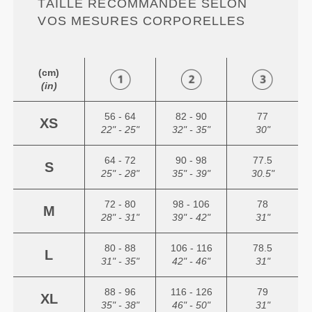
TAILLE RECOMMANDÉE SELON
VOS MESURES CORPORELLES
(cm)
(in)
56 - 64
82 - 90
77
XS
22" - 25"
32" - 35"
30"
64 - 72
90 - 98
77.5
S
25" - 28"
35" - 39"
30.5"
72 - 80
98 - 106
78
M
28" - 31"
39" - 42"
31"
80 - 88
106 - 116
78.5
L
31" - 35"
42" - 46"
31"
88 - 96
116 - 126
79
XL
35" - 38"
46" - 50"
31"