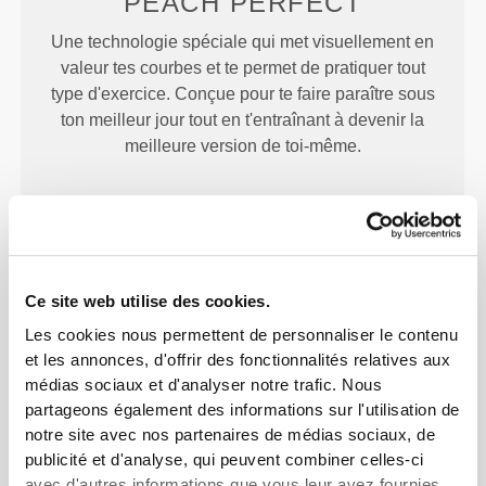
PEACH
PERFECT
Une technologie spéciale qui met visuellement en
valeur tes courbes et te permet de pratiquer tout
type d'exercice. Conçue pour te faire paraître sous
ton meilleur jour tout en t'entraînant à devenir la
meilleure version de toi-même.
Ce site web utilise des cookies.
CONÇU POUR
ÊTRE
Les cookies nous permettent de personnaliser le contenu
EXTENSIBLE
et les annonces, d'offrir des fonctionnalités relatives aux
médias sociaux et d'analyser notre trafic. Nous
Construction extensible dans les deux sens,
partageons également des informations sur l'utilisation de
développée en laboratoire, conçue pour s'adapter
notre site avec nos partenaires de médias sociaux, de
aux accélérations soudaines et aux changements
publicité et d'analyse, qui peuvent combiner celles-ci
de direction.
avec d'autres informations que vous leur avez fournies