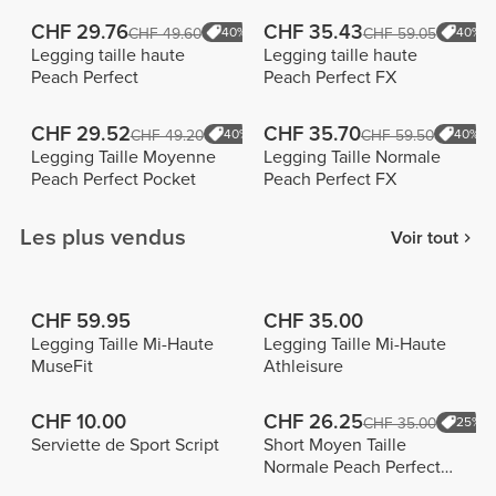
CHF 29.76
CHF 35.43
CHF 49.60
40%
CHF 59.05
40%
Legging taille haute
Legging taille haute
Peach Perfect
Peach Perfect FX
CHF 29.52
CHF 35.70
CHF 49.20
40%
CHF 59.50
40%
Legging Taille Moyenne
Legging Taille Normale
Peach Perfect Pocket
Peach Perfect FX
Les plus vendus
Voir tout
CHF 59.95
CHF 35.00
Legging Taille Mi-Haute
Legging Taille Mi-Haute
MuseFit
Athleisure
CHF 10.00
CHF 26.25
CHF 35.00
25%
Serviette de Sport Script
Short Moyen Taille
Normale Peach Perfect
FX