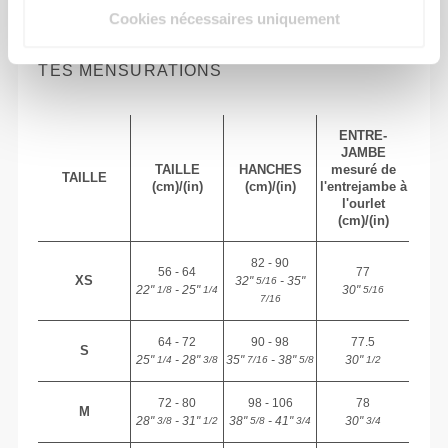
Cookies nécessaires uniquement
TAILLE RECOMMANDÉE EN FONCTION DE
TES MENSURATIONS
ENTRE-
JAMBE
TAILLE
HANCHES
mesuré de
TAILLE
(cm)/(in)
(cm)/(in)
l'entrejambe à
l'ourlet
(cm)/(in)
82 - 90
56 - 64
77
XS
32"
- 35"
5/16
22"
- 25"
30"
1/8
1/4
5/16
7/16
64 - 72
90 - 98
77.5
S
25"
- 28"
35"
- 38"
30"
1/4
3/8
7/16
5/8
1/2
72 - 80
98 - 106
78
M
28"
- 31"
38"
- 41"
30"
3/8
1/2
5/8
3/4
3/4