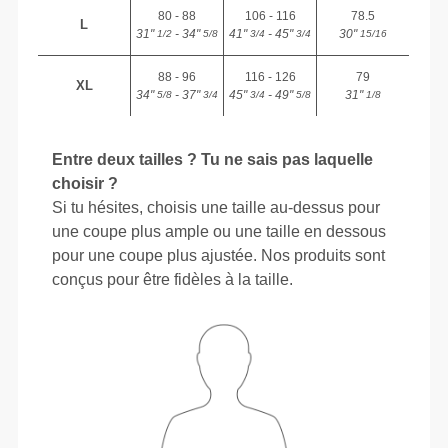
80 - 88
106 - 116
78.5
L
31"
- 34"
41"
- 45"
30"
1/2
5/8
3/4
3/4
15/16
88 - 96
116 - 126
79
XL
34"
- 37"
45"
- 49"
31"
5/8
3/4
3/4
5/8
1/8
Entre deux tailles ? Tu ne sais pas laquelle
choisir ?
Si tu hésites, choisis une taille au-dessus pour
une coupe plus ample ou une taille en dessous
pour une coupe plus ajustée. Nos produits sont
conçus pour être fidèles à la taille.