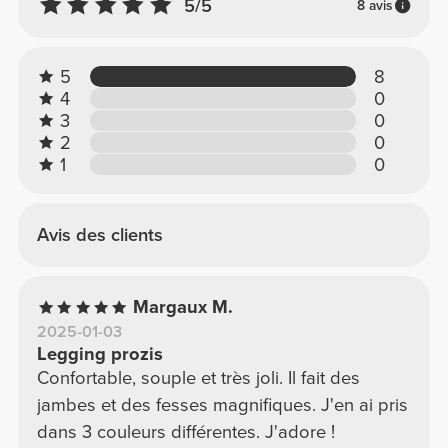
5/5
8 avis
5
8
4
0
3
0
2
0
1
0
Avis des clients
Margaux M.
2025-01-03
Legging prozis
Confortable, souple et très joli. Il fait des
jambes et des fesses magnifiques. J'en ai pris
dans 3 couleurs différentes. J'adore !