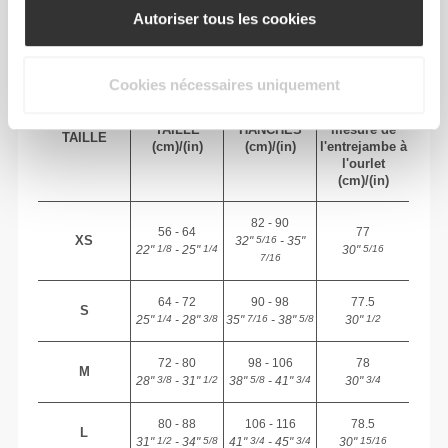
TAILLE RECOMMANDÉE EN FONCTION DE
Autoriser tous les cookies
TES MENSURATIONS
Cookies nécessaires uniquement
ENTRE-
JAMBE
TAILLE
HANCHES
mesuré de
TAILLE
(cm)/(in)
(cm)/(in)
l'entrejambe à
l'ourlet
(cm)/(in)
82 - 90
56 - 64
77
XS
32"
- 35"
5/16
22"
- 25"
30"
1/8
1/4
5/16
7/16
64 - 72
90 - 98
77.5
S
25"
- 28"
35"
- 38"
30"
1/4
3/8
7/16
5/8
1/2
72 - 80
98 - 106
78
M
28"
- 31"
38"
- 41"
30"
3/8
1/2
5/8
3/4
3/4
80 - 88
106 - 116
78.5
L
31"
- 34"
41"
- 45"
30"
1/2
5/8
3/4
3/4
15/16