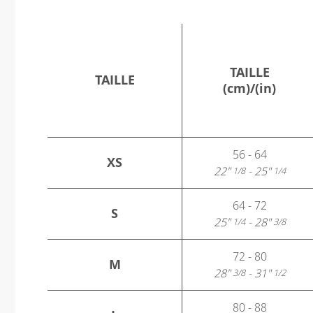
TAILLE
TAILLE
(cm)/(in)
56 - 64
XS
22"
- 25"
1/8
1/4
64 - 72
S
25"
- 28"
1/4
3/8
72 - 80
M
28"
- 31"
3/8
1/2
80 - 88