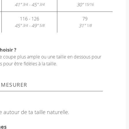
41"
- 45"
30"
3/4
3/4
15/16
116 - 126
79
45"
- 49"
31"
3/4
5/8
1/8
hoisir ?
une coupe plus ample ou une taille en dessous pour
our être fidèles à la taille.
 MESURER
 autour de ta taille naturelle.
hes