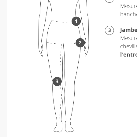
Mesure
hanch
Jamb
Mesure
chevil
l'ent