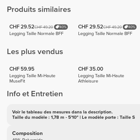
Produits similaires
CHF 29.52
CHF 29.52
CHF 49.20
CHF 49.20
40%
40%
Legging Taille Normale BFF
Legging Taille Normale BFF
Les plus vendus
CHF 59.95
CHF 35.00
Legging Taille Mi-Haute
Legging Taille Mi-Haute
MuseFit
Athleisure
Info et Entretien
Voir le tableau des mesures dans la description.
Taille du modèle : 1,78 m - 5'10" | Le modèle porte : Taille S
Composition