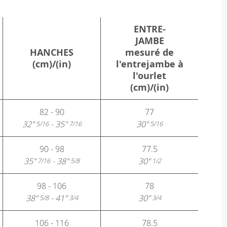
ENTRE-
JAMBE
HANCHES
mesuré de
(cm)/(in)
l'entrejambe à
l'ourlet
(cm)/(in)
82 - 90
77
32"
- 35"
30"
5/16
7/16
5/16
90 - 98
77.5
35"
- 38"
30"
7/16
5/8
1/2
98 - 106
78
38"
- 41"
30"
5/8
3/4
3/4
106 - 116
78.5