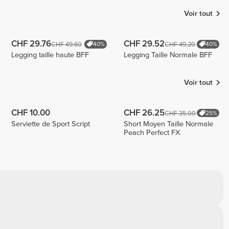
Voir tout
CHF 29.76
CHF 29.52
CHF 49.60
CHF 49.20
40%
40%
Legging taille haute BFF
Legging Taille Normale BFF
Voir tout
CHF 10.00
CHF 26.25
CHF 35.00
25%
Serviette de Sport Script
Short Moyen Taille Normale
Peach Perfect FX