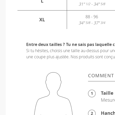
L
31"
- 34"
1/2
5/8
88 - 96
XL
34"
- 37"
5/8
3/4
Entre deux tailles ? Tu ne sais pas laquelle c
Si tu hésites, choisis une taille au-dessus pour 
une coupe plus ajustée. Nos produits sont conçus p
COMMENT
Taille
Mesure
Hanc