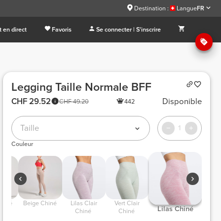
Destination :
Langue
FR
 en direct
Favoris
Se connecter | S'inscrire
Legging Taille Normale BFF
CHF 29.52
Disponible
CHF 49.20
442
Taille
1
Couleur
Chiné 
 Beige Chiné 
 Lilas Clair 
 Vert Clair 
 Lilas Chiné 
Chiné 
Chiné 