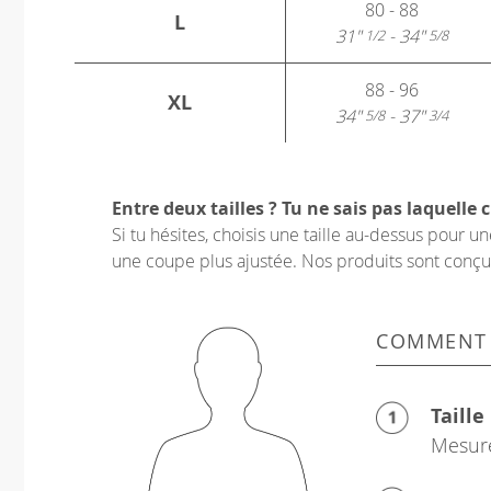
80 - 88
L
31"
- 34"
1/2
5/8
88 - 96
XL
34"
- 37"
5/8
3/4
Entre deux tailles ? Tu ne sais pas laquelle c
Si tu hésites, choisis une taille au-dessus pour 
une coupe plus ajustée. Nos produits sont conçus p
COMMENT
Taille
Mesure