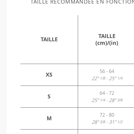
TAILLE RECOMMANDÉE EN FONCTIO
TAILLE
TAILLE
(cm)/(in)
56 - 64
XS
22"
- 25"
1/8
1/4
64 - 72
S
25"
- 28"
1/4
3/8
72 - 80
M
28"
- 31"
3/8
1/2