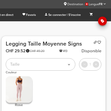
Destination :
Langue
FR
 en direct
Favoris
Se connecter | S'inscrire
Legging Taille Moyenne Signs
CHF 29.52
Disponible
CHF 49.20
413
Taille
1
Couleur
 Rose 