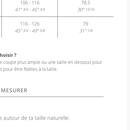
106 - 116
78.5
41"
- 45"
30"
3/4
3/4
15/16
116 - 126
79
45"
- 49"
31"
3/4
5/8
1/8
hoisir ?
une coupe plus ample ou une taille en dessous pour
our être fidèles à la taille.
 MESURER
 autour de ta taille naturelle.