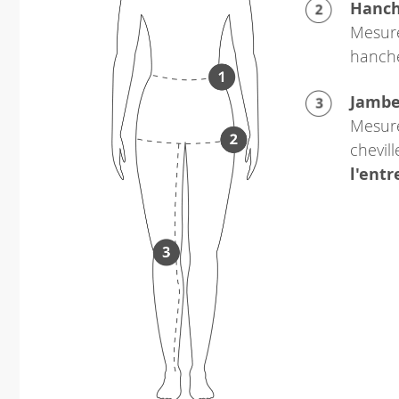
Hanc
Mesure
hanch
Jamb
Mesure
chevil
l'ent