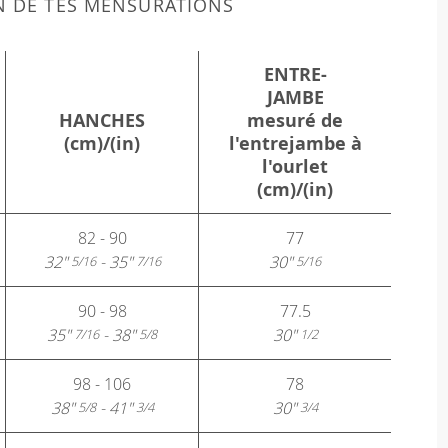
N DE TES MENSURATIONS
ENTRE-
JAMBE
HANCHES
mesuré de
(cm)/(in)
l'entrejambe à
l'ourlet
(cm)/(in)
82 - 90
77
32"
- 35"
30"
5/16
7/16
5/16
90 - 98
77.5
35"
- 38"
30"
7/16
5/8
1/2
98 - 106
78
38"
- 41"
30"
5/8
3/4
3/4