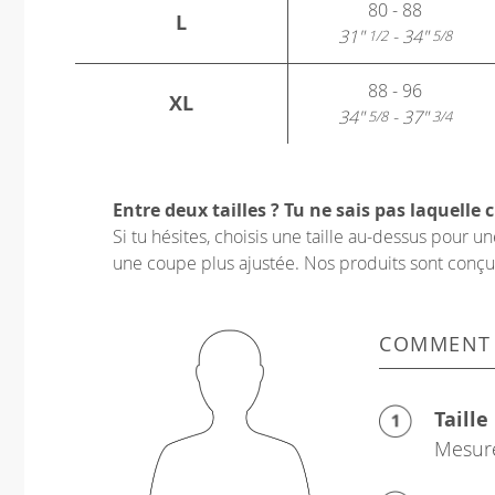
80 - 88
L
31"
- 34"
1/2
5/8
88 - 96
XL
34"
- 37"
5/8
3/4
Entre deux tailles ? Tu ne sais pas laquelle c
Si tu hésites, choisis une taille au-dessus pour 
une coupe plus ajustée. Nos produits sont conçus p
COMMENT
Taille
Mesure