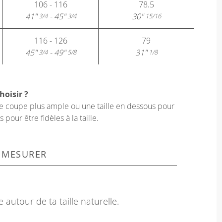
106 - 116
78.5
41"
- 45"
30"
3/4
3/4
15/16
116 - 126
79
45"
- 49"
31"
3/4
5/8
1/8
hoisir ?
une coupe plus ample ou une taille en dessous pour
our être fidèles à la taille.
 MESURER
 autour de ta taille naturelle.