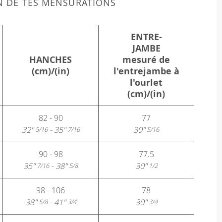
N DE TES MENSURATIONS
ENTRE-
JAMBE
HANCHES
mesuré de
(cm)/(in)
l'entrejambe à
l'ourlet
(cm)/(in)
82 - 90
77
32"
- 35"
30"
5/16
7/16
5/16
90 - 98
77.5
35"
- 38"
30"
7/16
5/8
1/2
98 - 106
78
38"
- 41"
30"
5/8
3/4
3/4