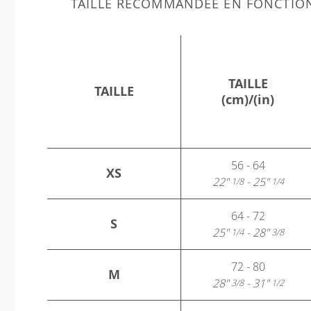
TAILLE RECOMMANDÉE EN FONCTIO
TAILLE
TAILLE
(cm)/(in)
56 - 64
XS
22"
- 25"
1/8
1/4
64 - 72
S
25"
- 28"
1/4
3/8
72 - 80
M
28"
- 31"
3/8
1/2