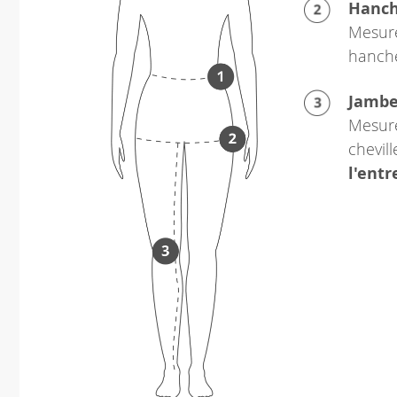
Hanc
Mesure
hanch
Jamb
Mesure
chevil
l'ent