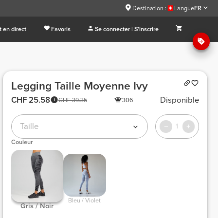
Destination :
Langue
FR
 en direct
Favoris
Se connecter | S'inscrire
Legging Taille Moyenne Ivy
CHF 25.58
Disponible
CHF 39.35
306
Taille
1
Couleur
 Bleu / Violet 
 Gris / Noir 