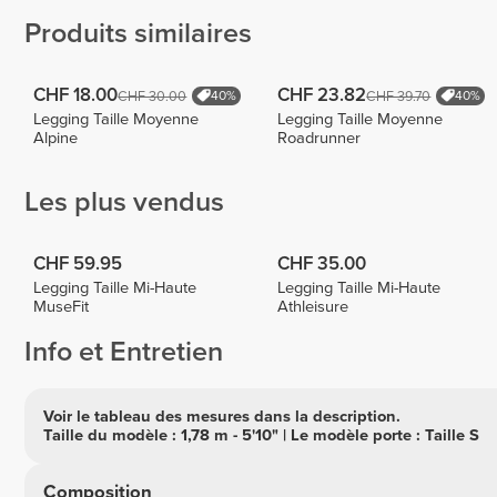
Produits similaires
CHF 18.00
CHF 23.82
CHF 30.00
CHF 39.70
40%
40%
Legging Taille Moyenne
Legging Taille Moyenne
Alpine
Roadrunner
Les plus vendus
CHF 59.95
CHF 35.00
Legging Taille Mi-Haute
Legging Taille Mi-Haute
MuseFit
Athleisure
Info et Entretien
Voir le tableau des mesures dans la description.
Taille du modèle : 1,78 m - 5'10" | Le modèle porte : Taille S
Composition