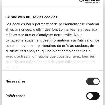
Ce site web utilise des cookies.
Les cookies nous permettent de personnaliser le contenu
et les annonces, d'offrir des fonctionnalités relatives aux
médias sociaux et d'analyser notre trafic. Nous
partageons également des informations sur l'utilisation de
Info et Entretien
notre site avec nos partenaires de médias sociaux, de
publicité et d'analyse, qui peuvent combiner celles-ci
Avis généraux
avec d'autres informations que vous leur avez fournies
ou qu'ils ont collectées lors de votre utilisation de leurs
5
(24 avis)
services.
Sélection
De notre communauté
Voir tout
Nécessaires
du
consentement
Préférences
10