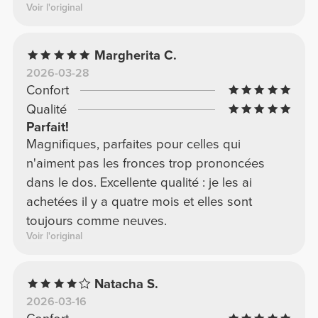
Voir l'original
Maria G.
2025-11-23
Confort
Qualité
Pratiques
Tecido macio e ajustável, assenta bem e não
é transparent.
Voir l'original
Natalia M.
2026-05-12
Confort
Qualité
J'adore !
Le tissu est fin et doux, mais il est aussi