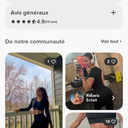
Avis généraux
4.9
(211 avis)
De notre communauté
Voir tout
1
2
Rafaela
Echeli
14