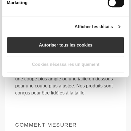
Marketing
Afficher les détails
Autoriser tous les cookies
Liberté totale de mouvement. Une coupe
confortable et décontractée pour un look casual.
Cookies nécessaires uniquement
TAILLE RECOMMANDÉE EN FONCTION DE
TES MENSURATIONS
ENTRE-
JAMBE
TAILLE
HANCHES
mesuré de
TAILLE
(cm)/(in)
(cm)/(in)
l'entrejambe à
l'ourlet