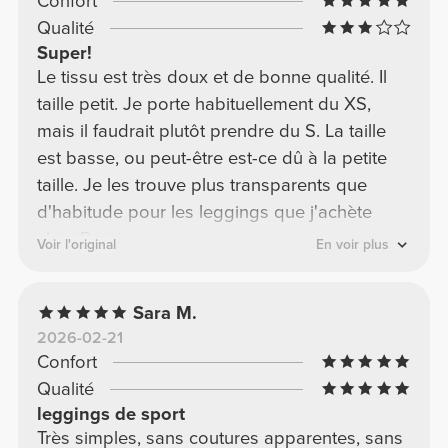
opaque même en position accroupie. La taille
est parfaite : je porte habituellement du S et il
me va très bien (170 cm, 53 kg).
Voir l'original
Vanessa A.
2026-04-12
Confort
Qualité
Guêtres
J'adore ! La qualité et le confort me
surprennent de plus en plus ; c'est presque
comme une seconde peau. Et le parfum qui
imprègne les vêtements est tout simplement
merveilleux.
Voir l'original