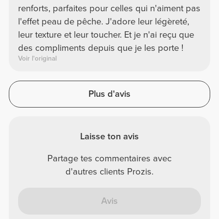
Catia P.
2026-04-06
Confort
Qualité
Leggings de sport noirs, taille mi-haute,
Je les ai dans presque toutes les couleurs de
cette gamme de leggings et ils sont super
confortables, épousent bien les formes et
vont avec tout !
Voir l'original
Margherita C.
2026-03-28
Confort
Qualité
Parfait!