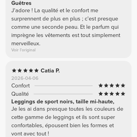
2025-09-11
Confort
Qualité
Qualité
Je mesure 1m76 et la taille M est parfaite.
Plaque bien au ventre et pas trop haut.
J''adore !
Diana G.
2026-03-30
Confort
Qualité
Ótima qualidade
Le matériel est de qualité, et il est souvent
impossible de le faire. Passezou à être mon
modèle préféré ! Ps: je vous conseille
d'acheter tamanho acima