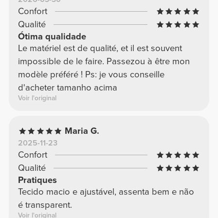
Jambe
Mesure de l'entrejambe jusqu'au bas de
la cheville, puis compare avec la
mesure de
l'entrejambe
ci-dessus.
Avis généraux
4.93/5
211 avis
5
195
4
16
3
0
2
0
1
0
Confort
4.9