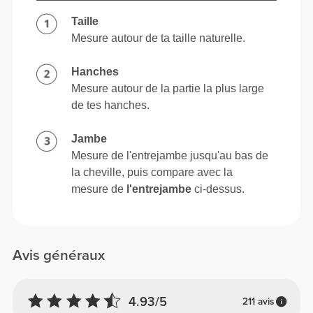
(cm)/(in)
82 - 90
56 - 64
77
XS
32"
- 35"
5/16
22"
- 25"
30"
1/8
1/4
5/16
7/16
64 - 72
90 - 98
77.5
S
25"
- 28"
35"
- 38"
30"
1/4
3/8
7/16
5/8
1/2
72 - 80
98 - 106
78
M
28"
- 31"
38"
- 41"
30"
3/8
1/2
5/8
3/4
3/4
80 - 88
106 - 116
78.5
L
31"
- 34"
41"
- 45"
30"
1/2
5/8
3/4
3/4
15/16
88 - 96
116 - 126
79
XL
34"
- 37"
45"
- 49"
31"
5/8
3/4
3/4
5/8
1/8
Entre deux tailles ? Tu ne sais pas laquelle
choisir ?
Si tu hésites, choisis une taille au-dessus pour