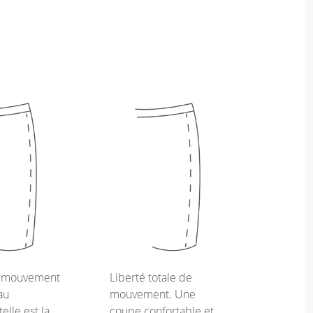
e mouvement
Liberté totale de
au
mouvement. Une
telle est la
coupe confortable et