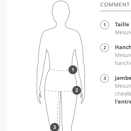
COMMENT
Taille
Mesure
Hanc
Mesure
hanch
Jamb
Mesure
chevil
l'ent