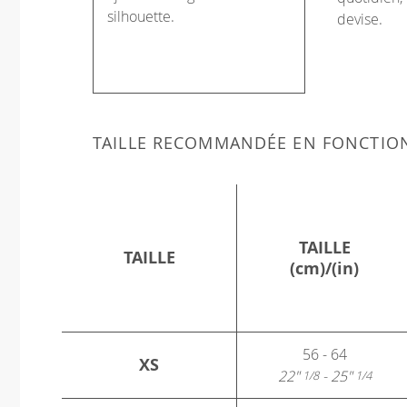
silhouette.
devise.
TAILLE RECOMMANDÉE EN FONCTIO
TAILLE
TAILLE
(cm)/(in)
56 - 64
XS
22"
- 25"
1/8
1/4