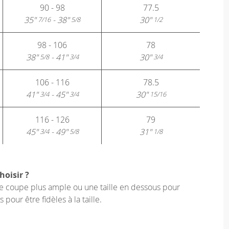
90 - 98
77.5
35"
- 38"
30"
7/16
5/8
1/2
98 - 106
78
38"
- 41"
30"
5/8
3/4
3/4
106 - 116
78.5
41"
- 45"
30"
3/4
3/4
15/16
116 - 126
79
45"
- 49"
31"
3/4
5/8
1/8
hoisir ?
une coupe plus ample ou une taille en dessous pour
our être fidèles à la taille.