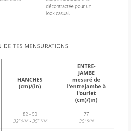
décontractée pour un
look casual.
N DE TES MENSURATIONS
ENTRE-
JAMBE
HANCHES
mesuré de
(cm)/(in)
l'entrejambe à
l'ourlet
(cm)/(in)
82 - 90
77
32"
- 35"
30"
5/16
7/16
5/16