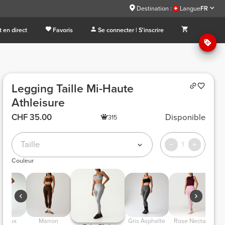
Destination :
Langue
FR
 en direct
Favoris
Se connecter | S'inscrire
Legging Taille Mi-Haute
Athleisure
CHF 35.00
Disponible
315
Taille
1
Couleur
rdeaux  
 Marron 
 Gris Asphalte 
 Rose Nectar 
 