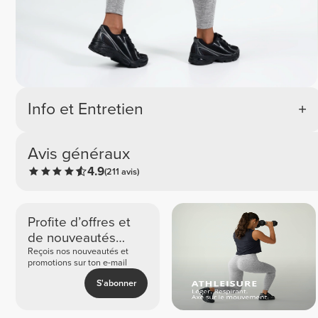
Info et Entretien
Avis généraux
4.9
(211 avis)
Profite d’offres et
de nouveautés
exclusives
Reçois nos nouveautés et
promotions sur ton e-mail
S'abonner