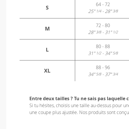
64 - 72
S
25"
- 28"
1/4
3/8
72 - 80
M
28"
- 31"
3/8
1/2
80 - 88
L
31"
- 34"
1/2
5/8
88 - 96
XL
34"
- 37"
5/8
3/4
Entre deux tailles ? Tu ne sais pas laquelle c
Si tu hésites, choisis une taille au-dessus pour 
une coupe plus ajustée. Nos produits sont conçus p