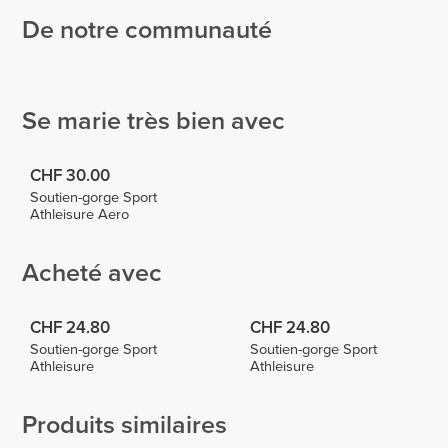
De notre communauté
MONICA
Luizajuli
María
García
2
@emevegana
Se marie très bien avec
CHF 30.00
Soutien-gorge Sport
Athleisure Aero
Acheté avec
CHF 24.80
CHF 24.80
Soutien-gorge Sport
Soutien-gorge Sport
Athleisure
Athleisure
Produits similaires