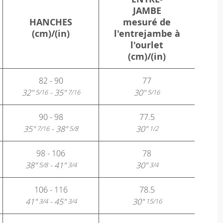
JAMBE
HANCHES
mesuré de
(cm)/(in)
l'entrejambe à
l'ourlet
(cm)/(in)
82 - 90
77
32"
- 35"
30"
5/16
7/16
5/16
90 - 98
77.5
35"
- 38"
30"
7/16
5/8
1/2
98 - 106
78
38"
- 41"
30"
5/8
3/4
3/4
106 - 116
78.5
41"
- 45"
30"
3/4
3/4
15/16