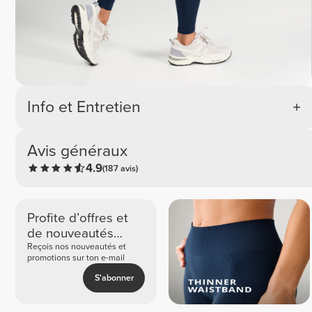
Info et Entretien
Avis généraux
4.9
(187 avis)
Profite d’offres et
de nouveautés
exclusives
Reçois nos nouveautés et
promotions sur ton e-mail
S'abonner