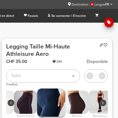
Destination :
Langue
FR
 en direct
Favoris
Se connecter | S'inscrire
Legging Taille Mi-Haute
Athleisure Aero
CHF 35.00
Disponible
294
Taille
1
Couleur
 Noir 
 Violet Foncé 
 Marron 
 Bordeaux  
 Gr