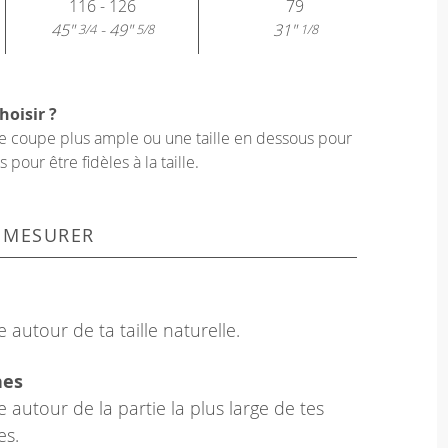
116 - 126
79
45"
- 49"
31"
3/4
5/8
1/8
hoisir ?
une coupe plus ample ou une taille en dessous pour
our être fidèles à la taille.
 MESURER
 autour de ta taille naturelle.
hes
 autour de la partie la plus large de tes
es.