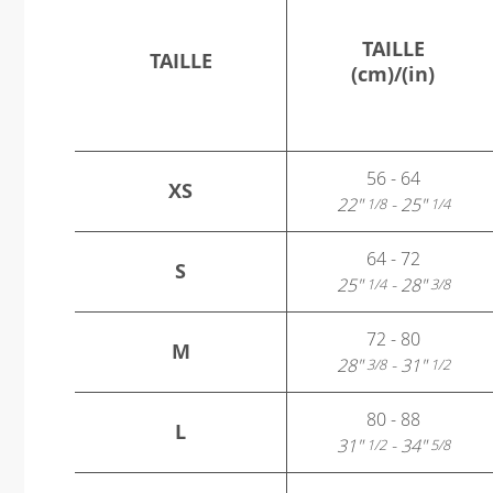
TAILLE
TAILLE
(cm)/(in)
56 - 64
XS
22"
- 25"
1/8
1/4
64 - 72
S
25"
- 28"
1/4
3/8
72 - 80
M
28"
- 31"
3/8
1/2
80 - 88
L
31"
- 34"
1/2
5/8