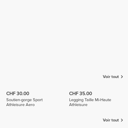
Modesta
Saule Oest
Hemmingsen
Ines
Escudero
Voir tout
CHF 30.00
CHF 35.00
Soutien-gorge Sport
Legging Taille Mi-Haute
Athleisure Aero
Athleisure
Voir tout