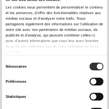
Liberté totale de mouvement. Une coupe
Les cookies nous permettent de personnaliser le contenu
confortable et décontractée pour un look casual.
et les annonces, d'offrir des fonctionnalités relatives aux
médias sociaux et d'analyser notre trafic. Nous
partageons également des informations sur l'utilisation de
TAILLE RECOMMANDÉE EN FONCTION DE
notre site avec nos partenaires de médias sociaux, de
TES MENSURATIONS
publicité et d'analyse, qui peuvent combiner celles-ci
avec d'autres informations que vous leur avez fournies
ENTRE-
ou qu'ils ont collectées lors de votre utilisation de leurs
JAMBE
services.
TAILLE
HANCHES
mesuré de
TAILLE
(cm)/(in)
(cm)/(in)
l'entrejambe à
Sélection
l'ourlet
Nécessaires
(cm)/(in)
du
consentement
82 - 90
56 - 64
77
Préférences
XS
32"
- 35"
5/16
22"
- 25"
30"
1/8
1/4
5/16
7/16
Statistiques
64 - 72
90 - 98
77.5
S
25"
- 28"
35"
- 38"
30"
1/4
3/8
7/16
5/8
1/2