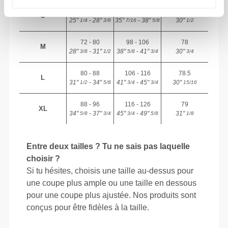
64 - 72
90 - 98
77.5
S
25"
- 28"
35"
- 38"
30"
1/4
3/8
7/16
5/8
1/2
72 - 80
98 - 106
78
M
28"
- 31"
38"
- 41"
30"
3/8
1/2
5/8
3/4
3/4
80 - 88
106 - 116
78.5
L
31"
- 34"
41"
- 45"
30"
1/2
5/8
3/4
3/4
15/16
88 - 96
116 - 126
79
XL
34"
- 37"
45"
- 49"
31"
5/8
3/4
3/4
5/8
1/8
Entre deux tailles ? Tu ne sais pas laquelle
choisir ?
Si tu hésites, choisis une taille au-dessus pour
une coupe plus ample ou une taille en dessous
pour une coupe plus ajustée. Nos produits sont
conçus pour être fidèles à la taille.