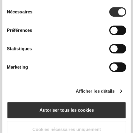
Sélection
Nécessaires
du
consentement
Liberté totale de mouvement. Une coupe
Préférences
confortable et décontractée pour un look casual.
Statistiques
TAILLE RECOMMANDÉE EN FONCTION DE
TES MENSURATIONS
Marketing
ENTRE-
JAMBE
TAILLE
HANCHES
mesuré de
TAILLE
Afficher les détails
(cm)/(in)
(cm)/(in)
l'entrejambe à
l'ourlet
(cm)/(in)
Autoriser tous les cookies
82 - 90
56 - 64
77
XS
32"
- 35"
5/16
22"
- 25"
30"
1/8
1/4
5/16
7/16
Cookies nécessaires uniquement