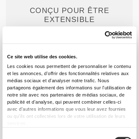
CONÇU POUR
ÊTRE
EXTENSIBLE
Construction extensible dans les deux sens,
développée en laboratoire, conçue pour s'adapter
aux accélérations soudaines et aux changements
de direction.
Ce site web utilise des cookies.
Les cookies nous permettent de personnaliser le contenu
et les annonces, d'offrir des fonctionnalités relatives aux
médias sociaux et d'analyser notre trafic. Nous
partageons également des informations sur l'utilisation de
notre site avec nos partenaires de médias sociaux, de
publicité et d'analyse, qui peuvent combiner celles-ci
CENTRÉ SUR
L'ESSENTIEL
avec d'autres informations que vous leur avez fournies
La taille haute aplatit et maintient la sangle
ou qu'ils ont collectées lors de votre utilisation de leurs
abdominale et aide à maintenir le tout en place pour
services.
que tu ne montres rien.
Sélection