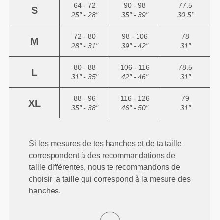
64 - 72
90 - 98
77.5
S
25" - 28"
35" - 39"
30.5"
72 - 80
98 - 106
78
M
28" - 31"
39" - 42"
31"
80 - 88
106 - 116
78.5
L
31" - 35"
42" - 46"
31"
88 - 96
116 - 126
79
XL
35" - 38"
46" - 50"
31"
Si les mesures de tes hanches et de ta taille
correspondent à des recommandations de
taille différentes, nous te recommandons de
choisir la taille qui correspond à la mesure des
hanches.