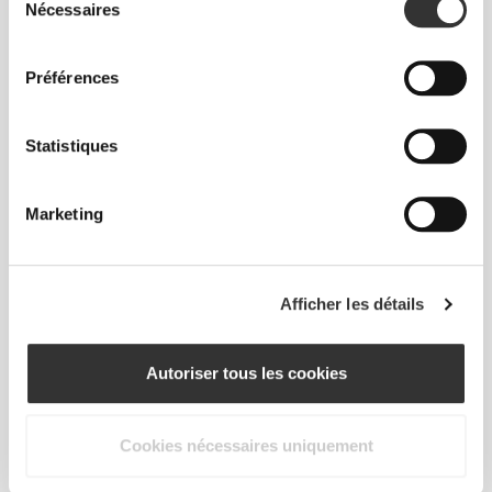
Nécessaires
du
consentement
Préférences
PLUS QUE
CE QUE L'ON
Statistiques
VOIT
Marketing
Une technologie de fibre spécialement développée
avec des propriétés d'évacuation de l'humidité qui
t'aide à rester au sec et confortable.
Afficher les détails
Autoriser tous les cookies
CONÇU AVEC LA
TECHNOLOGIE
REVOKNIT
Cookies nécessaires uniquement