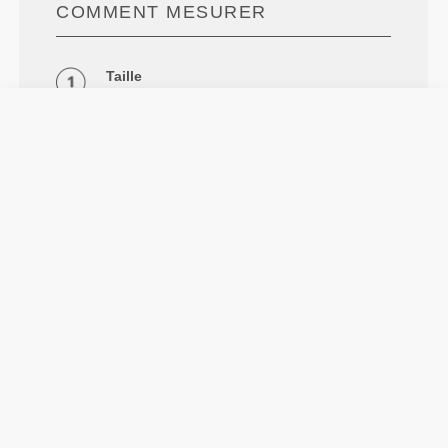
COMMENT MESURER
Taille
Mesurer le tour de taille naturel.
Hanches
Mesurer autour de la partie la plus large
des hanches.
Entrejambe
Mesurer de l'entrejambe au bas de la
cheville.
Info et Entretien