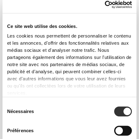
Ce site web utilise des cookies.
Les cookies nous permettent de personnaliser le contenu
Liberté totale de mouvement. Une coupe
et les annonces, d'offrir des fonctionnalités relatives aux
confortable et décontractée pour un look casual.
médias sociaux et d'analyser notre trafic. Nous
partageons également des informations sur l'utilisation de
notre site avec nos partenaires de médias sociaux, de
TAILLE RECOMMANDÉE EN FONCTION DE
publicité et d'analyse, qui peuvent combiner celles-ci
TES MENSURATIONS
avec d'autres informations que vous leur avez fournies
ou qu'ils ont collectées lors de votre utilisation de leurs
services.
ENTRE-
JAMBE
TAILLE
HANCHES
mesuré de
Sélection
TAILLE
(cm)/(in)
(cm)/(in)
l'entrejambe à
Nécessaires
du
l'ourlet
consentement
(cm)/(in)
Préférences
82 - 90
56 - 64
77
XS
32"
- 35"
5/16