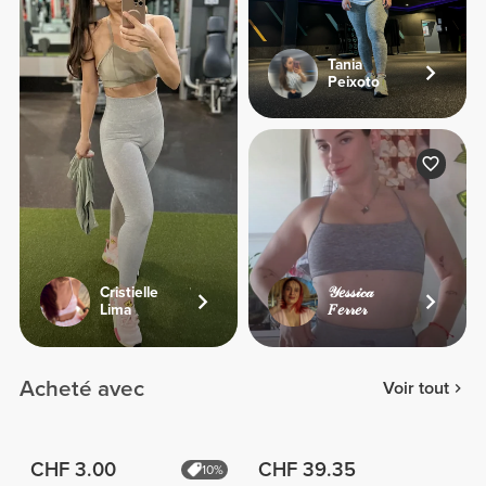
Tania
Peixoto
Cristielle
𝒴𝑒𝓈𝓈𝒾𝒸𝒶
Lima
𝐹𝑒𝓇𝓇𝑒𝓇
Acheté avec
Voir tout
CHF 3.00
CHF 39.35
10%