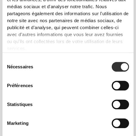
Nous voulions aller au-delà de la notion de confort,
médias sociaux et d'analyser notre trafic. Nous
c'est pourquoi nous avons développé un type de
partageons également des informations sur l'utilisation de
legging spécial en laboratoire en utilisant de
notre site avec nos partenaires de médias sociaux, de
nouvelles techniques. Il faut le "sentir pour le
publicité et d'analyse, qui peuvent combiner celles-ci
croire".
avec d'autres informations que vous leur avez fournies
ou qu'ils ont collectées lors de votre utilisation de leurs
services.
Sélection
Nécessaires
du
consentement
SANGLE ABDOMINALE SOUTENUE
Préférences
La taille haute a été conçue pour flatter et offrir un
maintien. Elle aide à contrôler ta sangle abdominale
Statistiques
et souligne parfaitement ta taille.
Marketing