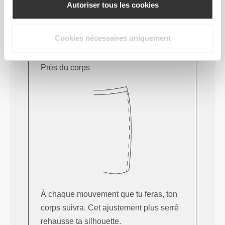
CONSEILS POUR LES TAILLES
Autoriser tous les cookies
Cookies nécessaires uniquement
Cet article
Près du corps
À chaque mouvement que tu feras, ton
corps suivra. Cet ajustement plus serré
rehausse ta silhouette.