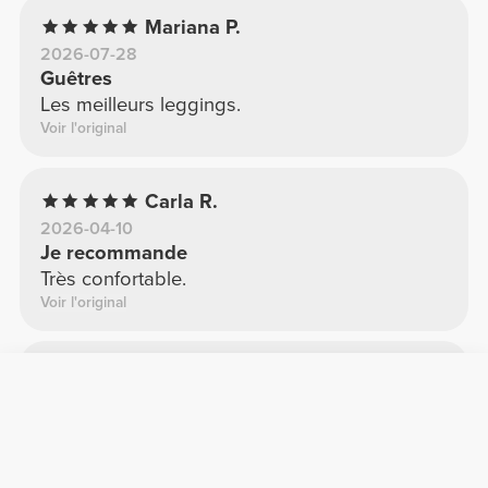
Mariana P.
2026-07-28
Guêtres
Les meilleurs leggings.
Voir l'original
Carla R.
2026-04-10
Je recommande
Très confortable.
Voir l'original
Luisa Q.
2026-01-29
Excellente qualité
matière super confortable
Voir l'original