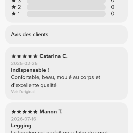
3
0
2
0
1
0
Avis des clients
Catarina C.
2025-02-25
Indispensable !
Confortable, beau, moulé au corps et
d'excellente qualité.
Voir l'original
Manon T.
2026-07-16
Legging
Le legging est parfait pour faire du sport,