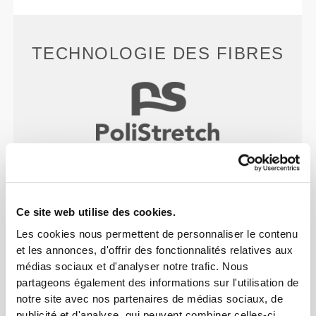
TECHNOLOGIE DES FIBRES
PoliStretch© est notre technologie de fibre très
polyvalente, mise au point en laboratoire, qui t'offre
le bon niveau de compression avec beaucoup
Ce site web utilise des cookies.
d'élasticité pour de meilleures performances, un
Les cookies nous permettent de personnaliser le contenu
meilleur maintien et un plus grand confort.
et les annonces, d'offrir des fonctionnalités relatives aux
PoliStretch© te garde au sec et au frais et permet
médias sociaux et d'analyser notre trafic. Nous
une grande liberté de mouvement.
partageons également des informations sur l'utilisation de
notre site avec nos partenaires de médias sociaux, de
publicité et d'analyse, qui peuvent combiner celles-ci