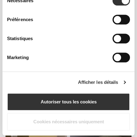
Nécessaires
du
consentement
Préférences
Statistiques
Info et Entretien
Marketing
Avis généraux
Afficher les détails
4.8
(84 avis)
Autoriser tous les cookies
De notre communauté
Voir tout
Cookies nécessaires uniquement
3