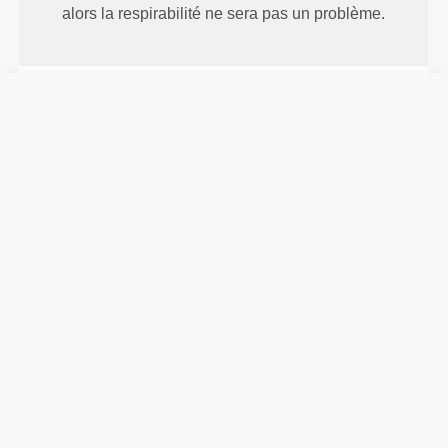
alors la respirabilité ne sera pas un problème.
MATÉRIAUX
50%
Caoutchouc Styrène-Butadiène
| 50%
Polyester
CHOISIR SA TAILLE
(cm)
(in)
17
S