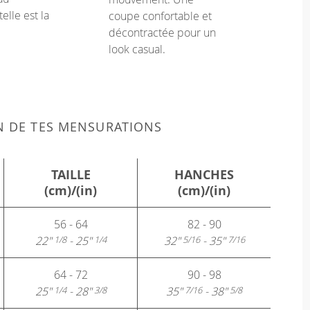
telle est la
coupe confortable et
décontractée pour un
look casual.
N DE TES MENSURATIONS
TAILLE
HANCHES
(cm)/(in)
(cm)/(in)
56 - 64
82 - 90
22"
- 25"
32"
- 35"
1/8
1/4
5/16
7/16
64 - 72
90 - 98
25"
- 28"
35"
- 38"
1/4
3/8
7/16
5/8