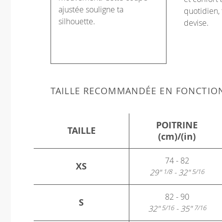
ajustée souligne ta
quotidien, 
silhouette.
devise.
TAILLE RECOMMANDÉE EN FONCTIO
POITRINE
TAILLE
(cm)/(in)
74 - 82
XS
29"
- 32"
1/8
5/16
82 - 90
S
32"
- 35"
5/16
7/16