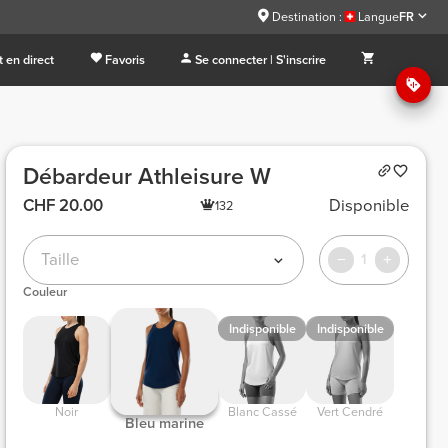
Destination :
Langue
FR
 en direct
Favoris
Se connecter | S'inscrire
Débardeur Athleisure W
CHF 20.00
Disponible
132
Taille
1
Couleur
Indisponible
Indisponible
 Noir 
 Blanc Cassé 
 Vert Cendré 
 Bleu marine 