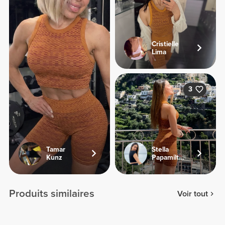
Cristielle
Lima
3
Tamar
Stella
Kunz
Papamiltiadous
Produits similaires
Voir tout