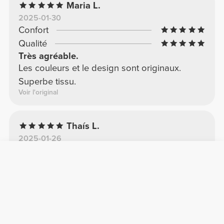
Maria L.
2025-01-30
Confort
Qualité
Très agréable.
Les couleurs et le design sont originaux.
Superbe tissu.
Voir l'original
Thaís L.
2025-01-26
Confort
Qualité
Parfait
La plus belle chose et une robe très
confortable
Voir l'original