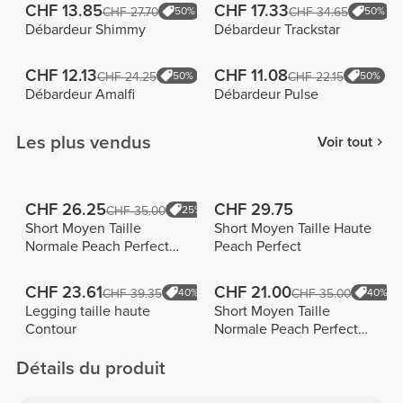
CHF 13.85
CHF 17.33
CHF 27.70
50%
CHF 34.65
50%
Débardeur Shimmy
Débardeur Trackstar
CHF 12.13
CHF 11.08
CHF 24.25
50%
CHF 22.15
50%
Débardeur Amalfi
Débardeur Pulse
Les plus vendus
Voir tout
CHF 26.25
CHF 29.75
CHF 35.00
25%
Short Moyen Taille
Short Moyen Taille Haute
Normale Peach Perfect
Peach Perfect
FX
CHF 23.61
CHF 21.00
CHF 39.35
40%
CHF 35.00
40%
Legging taille haute
Short Moyen Taille
Contour
Normale Peach Perfect
FX Cotton
Détails du produit