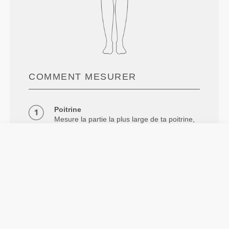
COMMENT MESURER
Poitrine
Mesure la partie la plus large de ta poitrine,
sous les aisselles et à hauteur des
omoplates, en maintenant le mètre ruban à
niveau.
Taille
Mesurer le tour de taille naturel.