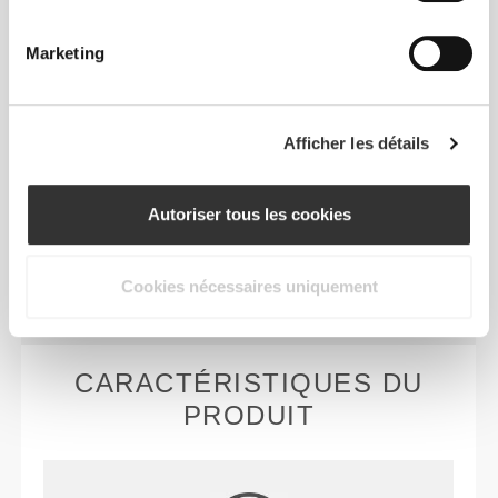
TECHNOLOGIE DES FIBRES
Marketing
Afficher les détails
Dévelopée par Prozis, Bamboost© est une
technologie de fibres incroyablement respirante et
étonnamment douce qui évacue la transpiration et
Autoriser tous les cookies
est dotée d'une immense élasticité. Notre but est de
créer des articles frais, légers et si confortables que
tu auras l'impression de ne rien porter.
Cookies nécessaires uniquement
CARACTÉRISTIQUES DU
PRODUIT