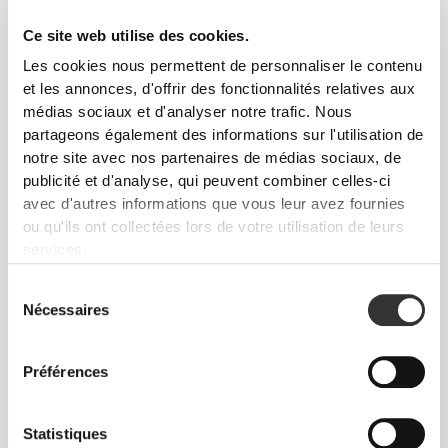
CONÇU AVEC LA
Ce site web utilise des cookies.
TECHNOLOGIE
REVOKNIT
Les cookies nous permettent de personnaliser le contenu
et les annonces, d'offrir des fonctionnalités relatives aux
médias sociaux et d'analyser notre trafic. Nous
partageons également des informations sur l'utilisation de
notre site avec nos partenaires de médias sociaux, de
publicité et d'analyse, qui peuvent combiner celles-ci
avec d'autres informations que vous leur avez fournies
RevoKnit
est une technologie de tricotage avancée
ou qu'ils ont collectées lors de votre utilisation de leurs
développée par Prozis qui crée des vêtements avec
services.
un effet seconde peau, très performants et offrant
plus d'élasticité, de soutien et de confort.
Sélection
Nécessaires
du
RevoKnit
est synonyme de haute performance,
consentement
confort maximal et respect de l'environnement.
Préférences
Statistiques