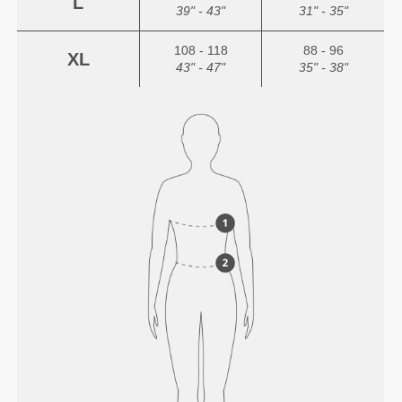
L
39" - 43"
31" - 35"
108 - 118
88 - 96
XL
43" - 47"
35" - 38"