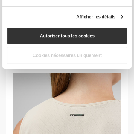
grâce à des tissus légers, respirants et d'une
grande douceur. Que ce soit pour des
Afficher les détails
entraînements à faible impact ou pour des
moments de détente, chaque pièce offre un style
polyvalent et une coupe parfaite pour que tu
Autoriser tous les cookies
puisses bouger sans limites et te présenter sous
ton meilleur jour, où que tu ailles.
Cookies nécessaires uniquement
TECHNOLOGIE