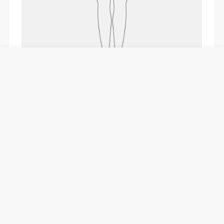
COMMENT MESURER
Poitrine
Mesure autour de la partie la
plus large de la poitrine, sous
les aisselles et sur les
omoplates, en gardant le mètre
ruban bien horizontal.
Taille
Mesure autour de ta taille