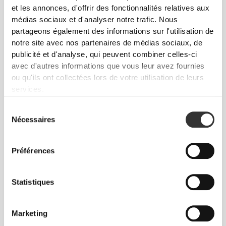
et les annonces, d'offrir des fonctionnalités relatives aux
médias sociaux et d'analyser notre trafic. Nous
partageons également des informations sur l'utilisation de
notre site avec nos partenaires de médias sociaux, de
publicité et d'analyse, qui peuvent combiner celles-ci
avec d'autres informations que vous leur avez fournies
ou qu'ils ont collectées lors de votre utilisation de leurs
services.
Sélection
Nécessaires
du
consentement
Athleisure
Préférences
Bouge librement. Fais
l'expérience du confort.
Statistiques
Conçue pour s'adapter à ton quotidien, la ligne
Marketing
Athleisure de Prozis allie performance et confort