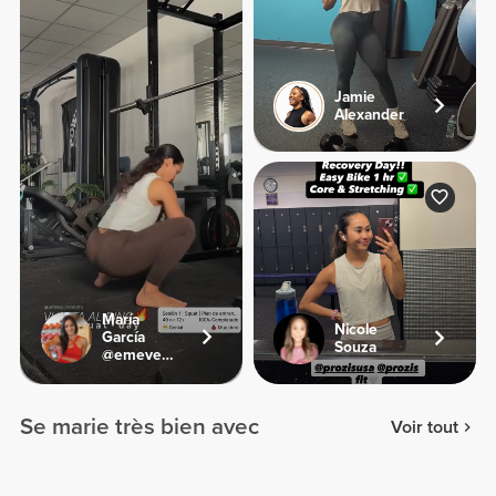
Jamie
Alexander
María
Nicole
García
Souza
@emevegana
Se marie très bien avec
Voir tout