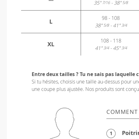
35"
- 38"
7/16
5/8
98 - 108
L
38"
- 41"
5/8
3/4
108 - 118
XL
41"
- 45"
3/4
3/4
Entre deux tailles ? Tu ne sais pas laquelle c
Si tu hésites, choisis une taille au-dessus pour 
une coupe plus ajustée. Nos produits sont conçus p
COMMENT
Poitri