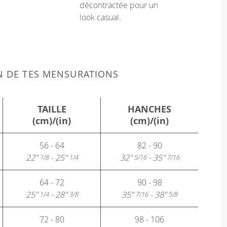
décontractée pour un
look casual.
N DE TES MENSURATIONS
TAILLE
HANCHES
(cm)/(in)
(cm)/(in)
56 - 64
82 - 90
22"
- 25"
32"
- 35"
1/8
1/4
5/16
7/16
64 - 72
90 - 98
25"
- 28"
35"
- 38"
1/4
3/8
7/16
5/8
72 - 80
98 - 106