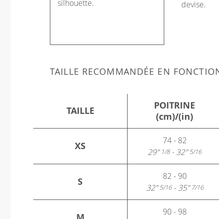
silhouette.
devise.
TAILLE RECOMMANDÉE EN FONCTIO
POITRINE
TAILLE
(cm)/(in)
74 - 82
XS
29"
- 32"
1/8
5/16
82 - 90
S
32"
- 35"
5/16
7/16
90 - 98
M