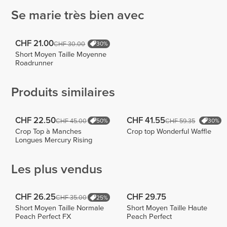
Se marie très bien avec
CHF 21.00
CHF 30.00
30%
Short Moyen Taille Moyenne
Roadrunner
Produits similaires
CHF 22.50
CHF 41.55
CHF 45.00
CHF 59.35
50%
30%
Crop Top à Manches
Crop top Wonderful Waffle
Longues Mercury Rising
Les plus vendus
CHF 26.25
CHF 29.75
CHF 35.00
25%
Short Moyen Taille Normale
Short Moyen Taille Haute
Peach Perfect FX
Peach Perfect