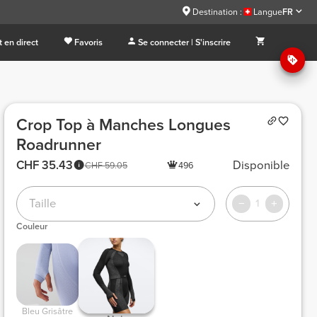
Destination :
Langue
FR
 en direct
Favoris
Se connecter | S'inscrire
Crop Top à Manches Longues
Roadrunner
CHF 35.43
Disponible
CHF 59.05
496
Taille
1
Couleur
 Bleu Grisâtre 