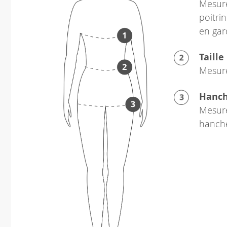
Mesure
poitrin
en gar
Taille
Mesure
Hanc
Mesure
hanch