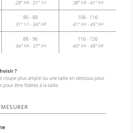
28"
- 31"
38"
- 41"
3/8
1/2
5/8
3/4
80 - 88
106 - 116
31"
- 34"
41"
- 45"
1/2
5/8
3/4
3/4
88 - 96
116 - 126
34"
- 37"
45"
- 49"
5/8
3/4
3/4
5/8
hoisir ?
une coupe plus ample ou une taille en dessous pour
our être fidèles à la taille.
 MESURER
ne