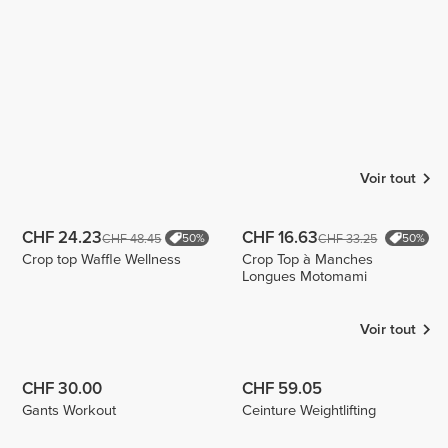
Voir tout
CHF 24.23
CHF 16.63
CHF 48.45
CHF 33.25
50%
50%
Crop top Waffle Wellness
Crop Top à Manches
Longues Motomami
Voir tout
CHF 30.00
CHF 59.05
Gants Workout
Ceinture Weightlifting