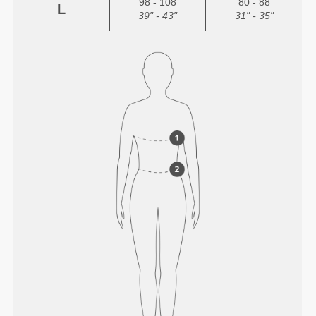
98 - 108
80 - 88
L
39" - 43"
31" - 35"