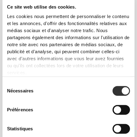
Ce site web utilise des cookies.
PLUS QUE
CE QUE L'ON
Les cookies nous permettent de personnaliser le contenu
VOIT
et les annonces, d'offrir des fonctionnalités relatives aux
Une technologie de fibre spécialement développée
médias sociaux et d'analyser notre trafic. Nous
avec des propriétés d'évacuation de l'humidité qui
partageons également des informations sur l'utilisation de
t'aide à rester au sec et confortable.
notre site avec nos partenaires de médias sociaux, de
publicité et d'analyse, qui peuvent combiner celles-ci
avec d'autres informations que vous leur avez fournies
ou qu'ils ont collectées lors de votre utilisation de leurs
services.
CONÇU AVEC LA
TECHNOLOGIE
REVOKNIT
Sélection
Nécessaires
du
consentement
Préférences
Statistiques
RevoKnit
est une technologie de tricotage avancée