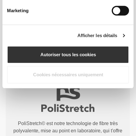
développée par Prozis qui crée des vêtements avec
Marketing
un effet seconde peau, très performants et offrant
plus d'élasticité, de soutien et de confort.
RevoKnit
est synonyme de haute performance,
Afficher les détails
confort maximal et respect de l'environnement.
Autoriser tous les cookies
TECHNOLOGIE DES FIBRES
Cookies nécessaires uniquement
PoliStretch© est notre technologie de fibre très
polyvalente, mise au point en laboratoire, qui t'offre