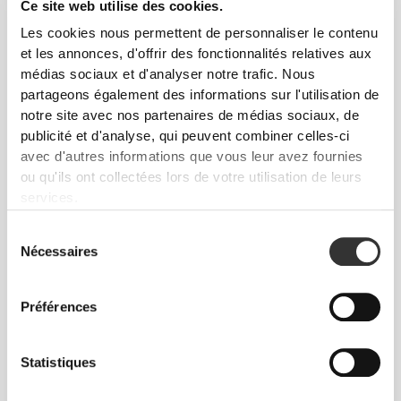
Ce site web utilise des cookies.
TECHNOLOGIE
Les cookies nous permettent de personnaliser le contenu
et les annonces, d'offrir des fonctionnalités relatives aux
RÉVOLUTIONNAIRE
médias sociaux et d'analyser notre trafic. Nous
Vêtement conçu avec des zones de ventilation et de
partageons également des informations sur l'utilisation de
maintien à des endroits stratégiques pour t'apporter
notre site avec nos partenaires de médias sociaux, de
plus de fraîcheur et de confort pendant
publicité et d'analyse, qui peuvent combiner celles-ci
avec d'autres informations que vous leur avez fournies
l'entraînement.
ou qu'ils ont collectées lors de votre utilisation de leurs
services.
Sélection
Nécessaires
du
consentement
PLUS QUE
CE QUE L'ON
Préférences
VOIT
Statistiques
Nos vêtements sont fabriqués dans un tissu à
séchage rapide pour t'apporter légèreté, fraîcheur et