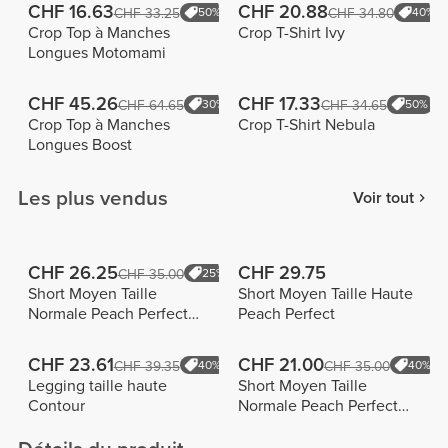
CHF 16.63
CHF 20.88
CHF 33.25
50%
CHF 34.80
40%
Crop Top à Manches
Crop T-Shirt Ivy
Longues Motomami
CHF 45.26
CHF 17.33
CHF 64.65
30%
CHF 34.65
50%
Crop Top à Manches
Crop T-Shirt Nebula
Longues Boost
Les plus vendus
Voir tout
CHF 26.25
CHF 29.75
CHF 35.00
25%
Short Moyen Taille
Short Moyen Taille Haute
Normale Peach Perfect
Peach Perfect
FX
CHF 23.61
CHF 21.00
CHF 39.35
40%
CHF 35.00
40%
Legging taille haute
Short Moyen Taille
Contour
Normale Peach Perfect
FX Cotton