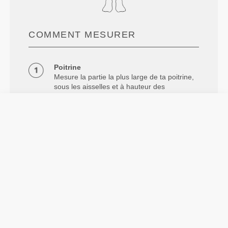
COMMENT MESURER
Poitrine
Mesure la partie la plus large de ta poitrine,
sous les aisselles et à hauteur des
omoplates, en maintenant le mètre ruban à
niveau.
Taille
Mesurer le tour de taille naturel.
Info et Entretien