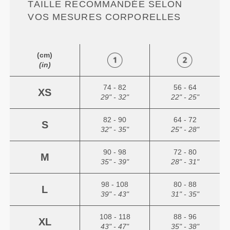
TAILLE RECOMMANDÉE SELON
VOS MESURES CORPORELLES
(cm)
(in)
74 - 82
56 - 64
XS
29" - 32"
22" - 25"
82 - 90
64 - 72
S
32" - 35"
25" - 28"
90 - 98
72 - 80
M
35" - 39"
28" - 31"
98 - 108
80 - 88
L
39" - 43"
31" - 35"
108 - 118
88 - 96
XL
43" - 47"
35" - 38"