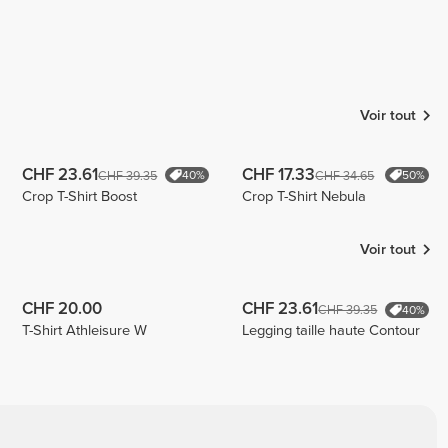
Voir tout
CHF 23.61
CHF 17.33
CHF 39.35
CHF 34.65
40%
50%
Crop T-Shirt Boost
Crop T-Shirt Nebula
Voir tout
CHF 20.00
CHF 23.61
CHF 39.35
40%
T-Shirt Athleisure W
Legging taille haute Contour