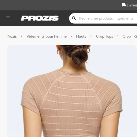
Livrai
Prozis
Vêtements pour Femme
Hauts
Crop Tops
Crop T-S