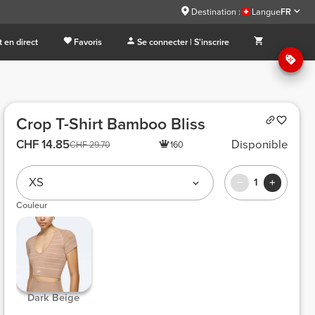
Destination :
Langue
FR
 en direct
Favoris
Se connecter | S'inscrire
Crop T-Shirt Bamboo Bliss
CHF 14.85
Disponible
CHF 29.70
160
XS
1
Couleur
 Dark Beige 