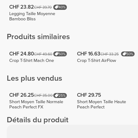
CHF 23.82
CHF 39.70
40%
Legging Taille Moyenne
Bamboo Bliss
Produits similaires
CHF 24.80
CHF 16.63
CHF 49.60
CHF 33.25
50%
50%
Crop T-Shirt Mach One
Crop T-Shirt AirFlow
Les plus vendus
CHF 26.25
CHF 29.75
CHF 35.00
25%
Short Moyen Taille Normale
Short Moyen Taille Haute
Peach Perfect FX
Peach Perfect
Détails du produit