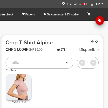
Destination :
Langue
FR
 en direct
Favoris
Se connecter | S'inscrire
Crop T-Shirt Alpine
CHF 21.00
Disponible
CHF 35.00
273
Taille
1
Couleur
 Rose Pâle 