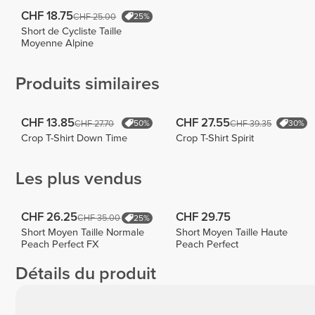
CHF 18.75
CHF 25.00
25%
Short de Cycliste Taille
Moyenne Alpine
Produits similaires
CHF 13.85
CHF 27.55
CHF 27.70
CHF 39.35
50%
30%
Crop T-Shirt Down Time
Crop T-Shirt Spirit
Les plus vendus
CHF 26.25
CHF 29.75
CHF 35.00
25%
Short Moyen Taille Normale
Short Moyen Taille Haute
Peach Perfect FX
Peach Perfect
Détails du produit