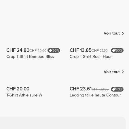
Voir tout
CHF 24.80
CHF 13.85
CHF 49.60
CHF 27.70
50%
50%
Crop T-Shirt Bamboo Bliss
Crop T-Shirt Rush Hour
Voir tout
CHF 20.00
CHF 23.61
CHF 39.35
40%
T-Shirt Athleisure W
Legging taille haute Contour