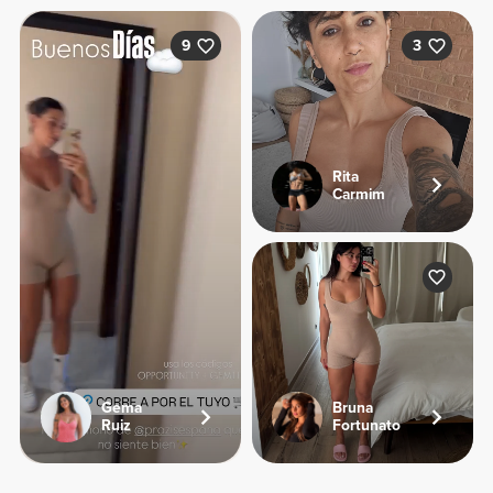
9
3
Rita
Carmim
Gema
Bruna
Ruiz
Fortunato