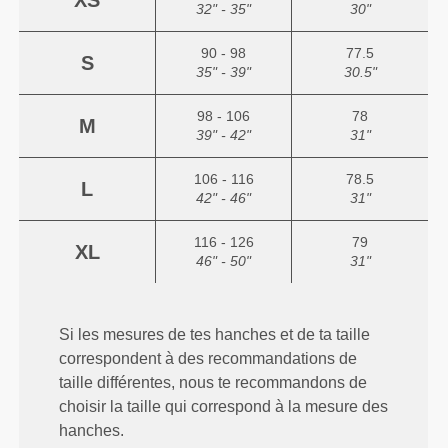
XS
32" - 35"
30"
90 - 98
77.5
S
35" - 39"
30.5"
98 - 106
78
M
39" - 42"
31"
106 - 116
78.5
L
42" - 46"
31"
116 - 126
79
XL
46" - 50"
31"
Si les mesures de tes hanches et de ta taille
correspondent à des recommandations de
taille différentes, nous te recommandons de
choisir la taille qui correspond à la mesure des
hanches.