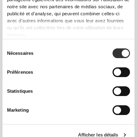
avons opté pour une approche qui laisse une réelle
notre site avec nos partenaires de médias sociaux, de
empreinte sur nos vêtements : le sans coutures !
publicité et d'analyse, qui peuvent combiner celles-ci
L'absence d'étiquettes cousues vient renforcer la
avec d'autres informations que vous leur avez fournies
sensation de confort en évitant les frottements
ou qu'ils ont collectées lors de votre utilisation de leurs
contre la peau.
services.
Sélection
CONSEILS POUR LES TAILLES
Nécessaires
du
consentement
Préférences
Cet article
Statistiques
Près du corps
Marketing
Afficher les détails