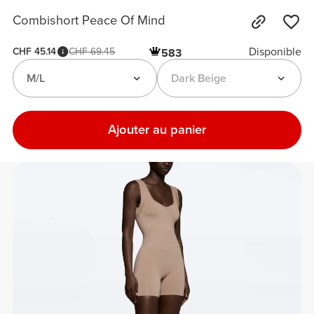
Combishort Peace Of Mind
Disponible
CHF 45.14
CHF 69.45
583
M/L
Dark Beige
Ajouter au panier