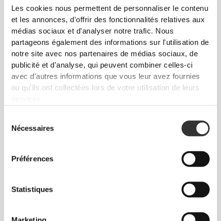
Nos vêtements sont synonymes de confort. Nous
Les cookies nous permettent de personnaliser le contenu
avons opté pour une approche qui laisse une réelle
et les annonces, d'offrir des fonctionnalités relatives aux
empreinte sur nos vêtements : le sans coutures !
médias sociaux et d'analyser notre trafic. Nous
L'absence d'étiquettes cousues vient renforcer la
partageons également des informations sur l'utilisation de
sensation de confort en évitant les frottements
notre site avec nos partenaires de médias sociaux, de
contre la peau.
publicité et d'analyse, qui peuvent combiner celles-ci
avec d'autres informations que vous leur avez fournies
ou qu'ils ont collectées lors de votre utilisation de leurs
CONSEILS POUR LES TAILLES
services.
Sélection
Nécessaires
du
Cet article
consentement
Près du corps
Préférences
Statistiques
Marketing