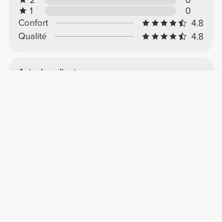
2
0
1
0
Confort
4.8
Qualité
4.8
Avis des clients
Ana C.
2026-01-30
Confort
Qualité
Haute qualité
Conforme parfaitement à l'image et à la
description, confortable et le tissu est de très
bonne qualité.
Voir l'original