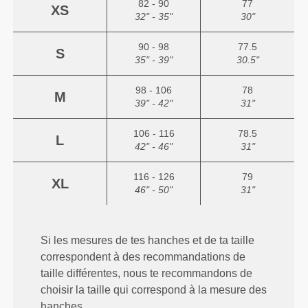
82 - 90
77
XS
32" - 35"
30"
90 - 98
77.5
S
35" - 39"
30.5"
98 - 106
78
M
39" - 42"
31"
106 - 116
78.5
L
42" - 46"
31"
116 - 126
79
XL
46" - 50"
31"
Si les mesures de tes hanches et de ta taille
correspondent à des recommandations de
taille différentes, nous te recommandons de
choisir la taille qui correspond à la mesure des
hanches.