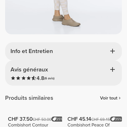
Info et Entretien
Avis généraux
4.8
(6 avis)
Produits similaires
Voir tout
CHF 37.50
CHF 45.14
CHF 50.00
25%
CHF 69.45
35%
Combishort Contour
Combishort Peace Of