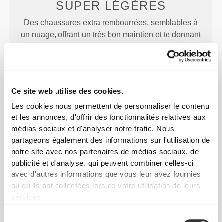
SUPER
LÉGÈRES
Des chaussures extra rembourrées, semblables à
un nuage, offrant un très bon maintien et te donnant
l'impression de marcher pieds nus.
Ce site web utilise des cookies.
Les cookies nous permettent de personnaliser le contenu
et les annonces, d'offrir des fonctionnalités relatives aux
SUPER
AMORTISSANTES
médias sociaux et d'analyser notre trafic. Nous
partageons également des informations sur l'utilisation de
Conçues avec une mousse à double densité pour
notre site avec nos partenaires de médias sociaux, de
un excellent maintien et un amorti important, elles
publicité et d'analyse, qui peuvent combiner celles-ci
soulagent les tensions des orteils au talon.
avec d'autres informations que vous leur avez fournies
ou qu'ils ont collectées lors de votre utilisation de leurs
services.
Sélection