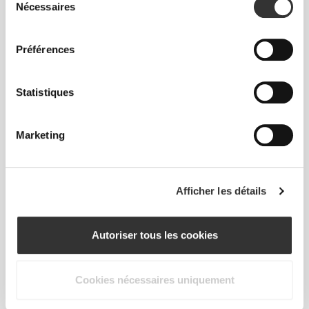
Nécessaires
du
consentement
SEMELLES
MOULÉES
Préférences
Toutes nos claquettes sont dotées de semelles
souples et moulées qui aident tes pieds à rester en
Statistiques
place et ajoutent encore plus de confort à un amorti
global qui te donnera l'impression de marcher sur
des nuages.
Marketing
Afficher les détails
Autoriser tous les cookies
POUR LES ACTIVITÉS DE
PLEIN AIR
Cookies nécessaires uniquement
La technologie Revofoam est résistante à l'eau et
peut être utilisée à l'extérieur.