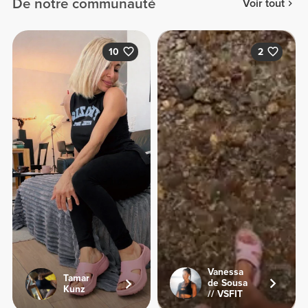
De notre communauté
Voir tout
10
2
Vanessa
Tamar
de Sousa
Kunz
// VSFIT