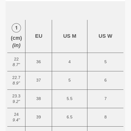
EU
US M
US W
(cm)
(in)
22
36
4
5
8.7"
22.7
37
5
6
8.9"
23.3
38
5.5
7
9.2"
24
39
6.5
8
9.4"