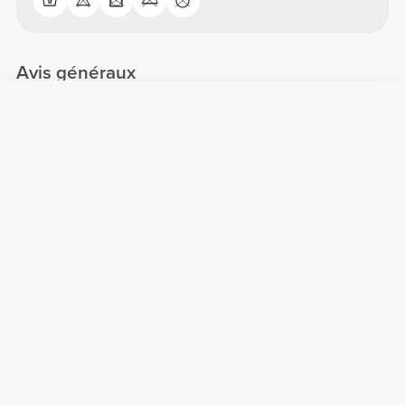
Avis généraux
4.96/5
25 avis
5
24
4
1
3
0
2
0
1
0
Confort
5.0
Qualité
5.0
Avis des clients