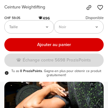
Ceinture Weightlifting
Disponible
496
CHF 59.05
Taille
Noir
Ajouter au panier
Échange contre 5698 ProzisPoints
Tu as
0 ProzisPoints
. Gagne-en plus pour obtenir ce produit
gratuitement!