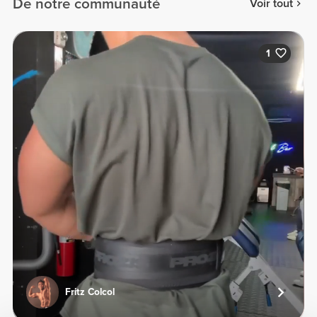
De notre communauté
Voir tout
1
Fritz Colcol