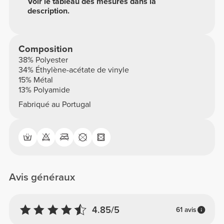
Voir le tableau des mesures dans la
description.
Composition
38% Polyester
34% Éthylène-acétate de vinyle
15% Métal
13% Polyamide
Fabriqué au Portugal
Avis généraux
4.85/5
61 avis