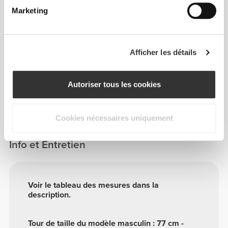
22
101.9
Marketing
M
8.7"
40.1"
22
109.9
L
8.7"
43.3"
Afficher les détails
22
117.9
XL
8.7"
46.4"
Autoriser tous les cookies
Cookies nécessaires uniquement
Info et Entretien
Voir le tableau des mesures dans la
description.
Tour de taille du modèle masculin : 77 cm -