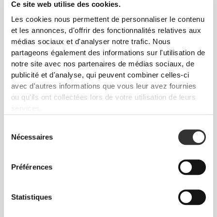
75% Polyester | 17% Élastane | 8% EVA
Ce site web utilise des cookies.
Les cookies nous permettent de personnaliser le contenu
et les annonces, d'offrir des fonctionnalités relatives aux
médias sociaux et d'analyser notre trafic. Nous
partageons également des informations sur l'utilisation de
notre site avec nos partenaires de médias sociaux, de
publicité et d'analyse, qui peuvent combiner celles-ci
avec d'autres informations que vous leur avez fournies
ou qu'ils ont collectées lors de votre utilisation de leurs
services.
TABLEAU DES TAILLES
Sélection
Nécessaires
du
consentement
(cm)
Préférences
HAUTEUR
LONGUEUR
(in)
22
93.7
Statistiques
S
8.7"
37"