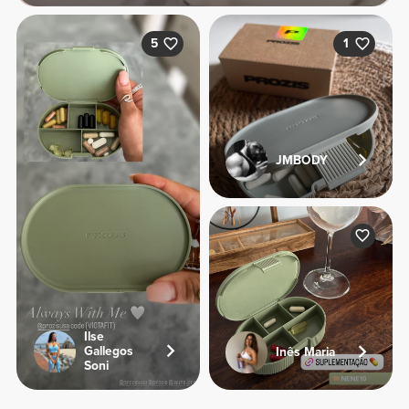
5
1
JMBODY
Ilse
Gallegos
Inês Maria
Soni