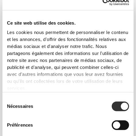
LÉGÈRE COMME UNE
PLUME
Ce site web utilise des cookies.
Boîte ultralégère et compacte, parfaite pour être
Les cookies nous permettent de personnaliser le contenu
transportée au quotidien.
et les annonces, d'offrir des fonctionnalités relatives aux
médias sociaux et d'analyser notre trafic. Nous
partageons également des informations sur l'utilisation de
notre site avec nos partenaires de médias sociaux, de
publicité et d'analyse, qui peuvent combiner celles-ci
avec d'autres informations que vous leur avez fournies
ou qu'ils ont collectées lors de votre utilisation de leurs
MATÉRIAU DE QUALITÉ
services.
ALIMENTAIRE
Sélection
Conserve tout type d'aliment dans ces boîtes
Nécessaires
du
adaptées au congélateur, au lave-vaisselle et au
consentement
micro-ondes.
Préférences