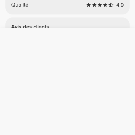
Qualité
4.9
Avis des clients
Carina C.
2026-05-11
Confort
Qualité
très pratique
très pratique et concret
Voir l'original
Micael L.
2025-12-05
Confort