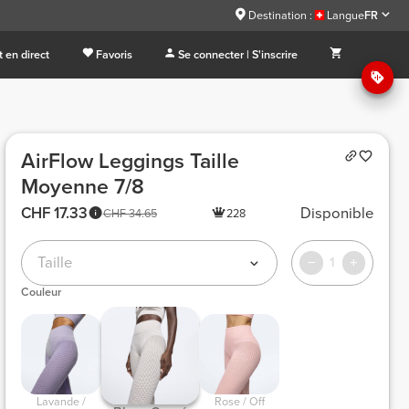
Destination :
Langue
FR
 en direct
Favoris
Se connecter | S'inscrire
AirFlow Leggings Taille
Moyenne 7/8
CHF 17.33
Disponible
CHF 34.65
228
Taille
1
Couleur
 Lavande / 
 Rose / Off 