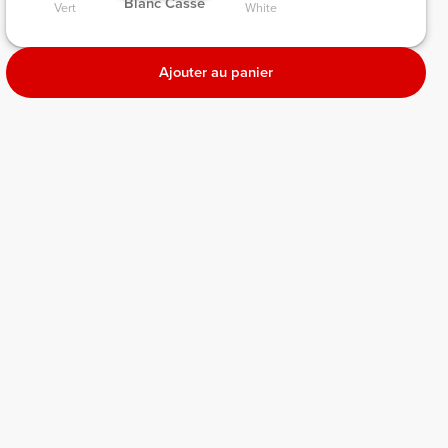
 Blanc Cassé 
Vert 
White 
Ajouter au panier