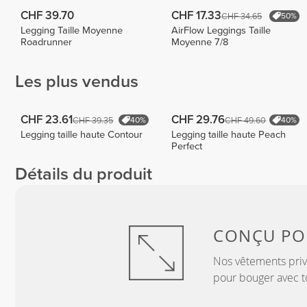
CHF 39.70
CHF 17.33
CHF 34.65
50%
Legging Taille Moyenne
AirFlow Leggings Taille
Roadrunner
Moyenne 7/8
Les plus vendus
CHF 23.61
CHF 29.76
CHF 39.35
CHF 49.60
40%
40%
Legging taille haute Contour
Legging taille haute Peach
Perfect
Détails du produit
CONÇU P
Nos vêtements privi
pour bouger avec to