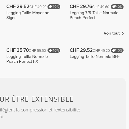
CHF 29.52
CHF 29.76
CHF 49.20
CHF 49.60
40%
40%
Legging Taille Moyenne
Legging 7/8 Taille Normale
Signs
Peach Perfect
Voir tout
CHF 35.70
CHF 29.52
CHF 59.50
CHF 49.20
40%
40%
Legging Taille Normale
Legging Taille Normale BFF
Peach Perfect FX
OUR
ÊTRE EXTENSIBLE
légient la compression et l'extensibilité
i.