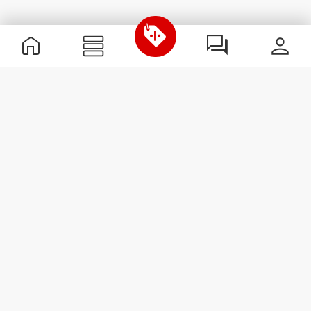
Informations utiles
Rejoignez notre équipe
Devient Partenaire
Termes & Conditions
Service Clients
S'abonner à la Newsletter
Reçois des actualités et des
promotions dans ta boîte
mail.
S'abonner
#ExceedYourself