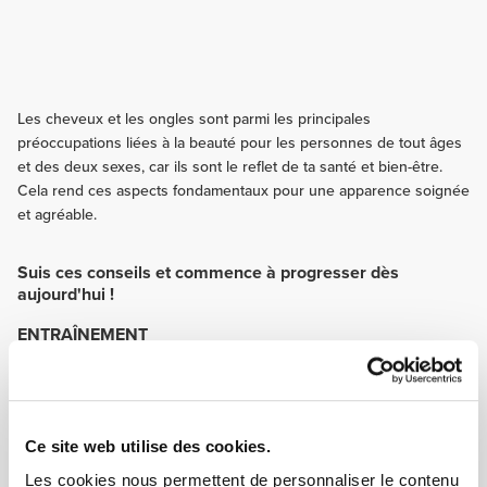
Les cheveux et les ongles sont parmi les principales
préoccupations liées à la beauté pour les personnes de tout âges
et des deux sexes, car ils sont le reflet de ta santé et bien-être.
Cela rend ces aspects fondamentaux pour une apparence soignée
et agréable.
Suis ces conseils et commence à progresser dès
aujourd'hui !
ENTRAÎNEMENT
L'hydratation est essentielle lorsque tu fais de l'exercice. La transpiration
entraîne la perte d'une quantité considérable de liquides organiques
importante au maintien de la peau, des ongles et des cheveux en bonne
santé.
NUTRITION
Ce site web utilise des cookies.
La nutrition adéquate apporte les nutriments essentiels permettant de
Les cookies nous permettent de personnaliser le contenu