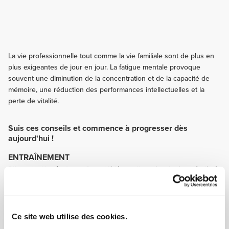
La vie professionnelle tout comme la vie familiale sont de plus en
plus exigeantes de jour en jour. La fatigue mentale provoque
souvent une diminution de la concentration et de la capacité de
mémoire, une réduction des performances intellectuelles et la
perte de vitalité.
Suis ces conseils et commence à progresser dès
aujourd'hui !
ENTRAÎNEMENT
D'innombrables études confirment l'idée que l'exercice physique régulier à
intensité modérée contribue à améliorer les performances intellectuelles à
tout âge.
NUTRITION
Une alimentation saine est essentielle pour une bonne performance
Ce site web utilise des cookies.
mentale. Un menu varié, riche en légumes et en fruits, contenant de