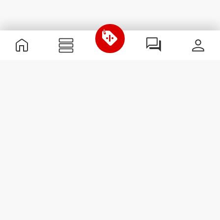
Informations utiles
Rejoignez notre équipe
Devient Partenaire
Termes & Conditions
Service Clients
S'abonner à la Newsletter
Reçois des actualités et des
promotions dans ta boîte
mail.
S'abonner
#ExceedYourself