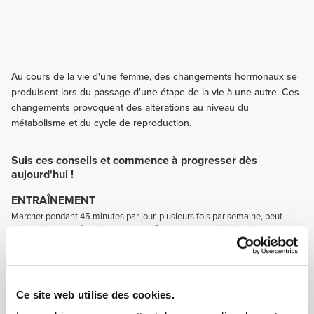
Au cours de la vie d'une femme, des changements hormonaux se
produisent lors du passage d'une étape de la vie à une autre. Ces
changements provoquent des altérations au niveau du
métabolisme et du cycle de reproduction.
Suis ces conseils et commence à progresser dès
aujourd'hui !
ENTRAÎNEMENT
Marcher pendant 45 minutes par jour, plusieurs fois par semaine, peut
aider les femmes à contrer les symptômes qui se manifestent au cours de
la ménopause, tout en contribuant à une meilleure santé en général.
NUTRITION
Consomme des aliments riches en glucides complexes, des fruits, des
légumes, des aliments contenant de l'oméga-3, du calcium, de la vitamine
Ce site web utilise des cookies.
D, du magnésium et du zinc. Cela t'aidera à maîtriser les symptômes lors