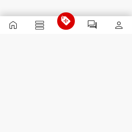
Informations utiles
Rejoignez notre équipe
Devient Partenaire
Termes & Conditions
Service Clients
S'abonner à la Newsletter
Reçois des actualités et des
promotions dans ta boîte
mail.
S'abonner
#ExceedYourself