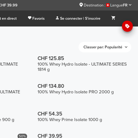
 CHF 39.99
Destination :
Langue
FR
 en direct
Favoris
Se connecter | S'inscrire
Classer par: Popularité
CHF 125.85
 ULTIMATE
100% Whey Hydro Isolate - ULTIMATE SERIES
1814 g
CHF 134.80
- ULTIMATE
100% Whey Hydro Isolate PRO 2000 g
CHF 54.35
e 900 g
100% Whey Prime Isolate 1000 g
CHF 39.95
50%