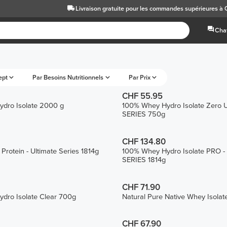
Livraison gratuite
pour les commandes supérieures à
Chat
ept
Par Besoins Nutritionnels
Par Prix
CHF 55.95
dro Isolate 2000 g
100% Whey Hydro Isolate Zero
SERIES 750g
CHF 134.80
rotein - Ultimate Series 1814g
100% Whey Hydro Isolate PRO 
SERIES 1814g
CHF 71.90
dro Isolate Clear 700g
Natural Pure Native Whey Isolat
CHF 67.90