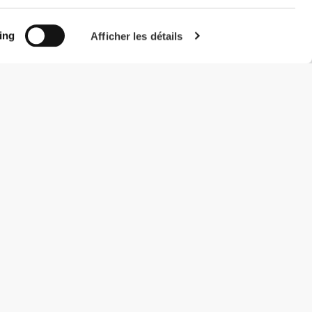
ing
Afficher les détails
#ExceedYourself
Modes de paiement