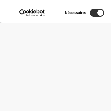
Sélection
Nécessaires
du
consentement
Informations utiles
Rejoignez notre équipe
Devient Partenaire
Termes & Conditions
Service Clients
Options de livraison