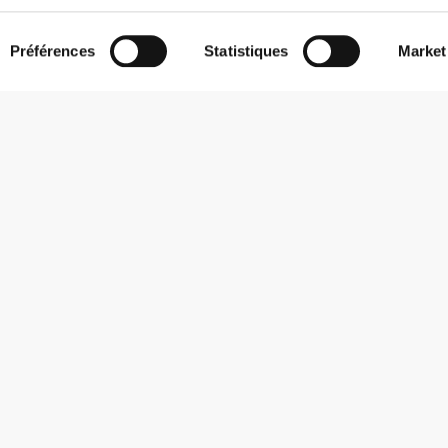
Préférences
Statistiques
Market
S'abonner à la Newsletter
Reçois des actualités et des promotions dans ta boîte mail.
S'abonner