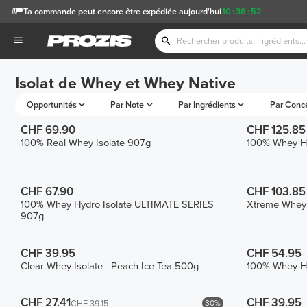
Ta commande peut encore être expédiée aujourd'hui
10
:
36
:
52
Isolat de Whey et Whey Native
Opportunités
Par Note
Par Ingrédients
Par Conc
CHF 69.90
CHF 125.85
100% Real Whey Isolate 907g
100% Whey Hy
CHF 67.90
CHF 103.85
100% Whey Hydro Isolate ULTIMATE SERIES
Xtreme Whey P
907g
CHF 39.95
CHF 54.95
Clear Whey Isolate - Peach Ice Tea 500g
100% Whey Hy
CHF 27.41
CHF 39.95
30%
CHF 39.15