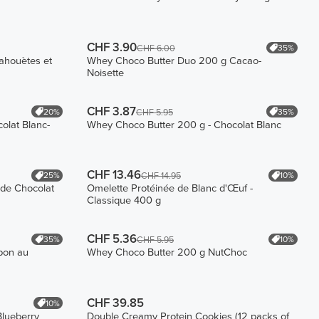
CHF 3.90
35%
CHF 6.00
cahouètes et
Whey Choco Butter Duo 200 g Cacao-
Noisette
CHF 3.87
20%
35%
CHF 5.95
olat Blanc-
Whey Choco Butter 200 g - Chocolat Blanc
CHF 13.46
25%
10%
CHF 14.95
 de Chocolat
Omelette Protéinée de Blanc d'Œuf -
Classique 400 g
CHF 5.36
35%
10%
CHF 5.95
bon au
Whey Choco Butter 200 g NutChoc
CHF 39.85
10%
Blueberry
Double Creamy Protein Cookies (12 packs of