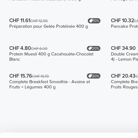
CHF 11.61
CHF 10.32
10%
CHF 12.90
C
Préparation pour Gelée Protéinée 400 g
Pancake Prot
CHF 4.80
CHF 34.90
20%
CHF 6.00
Protein Muesli 400 g Cacahouète-Chocolat
Double Creamy
Blanc
4) - Lemon P
CHF 15.76
CHF 20.43
20%
CHF 19.70
C
Complete Breakfast Smoothie - Avoine et
Complete Brea
Fruits + Légumes 400 g
Fruits Rouges