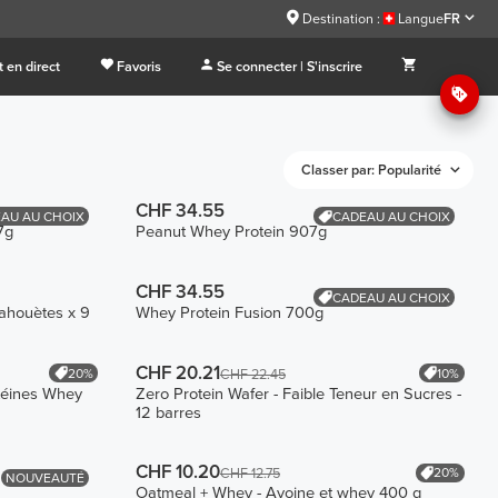
Destination :
Langue
FR
 en direct
Favoris
Se connecter | S'inscrire
Classer par: Popularité
CHF 34.55
AU AU CHOIX
CADEAU AU CHOIX
7g
Peanut Whey Protein 907g
CHF 34.55
CADEAU AU CHOIX
cahouètes x 9
Whey Protein Fusion 700g
CHF 20.21
20%
10%
CHF 22.45
téines Whey
Zero Protein Wafer - Faible Teneur en Sucres -
12 barres
CHF 10.20
20%
CHF 12.75
NOUVEAUTÉ
Oatmeal + Whey - Avoine et whey 400 g