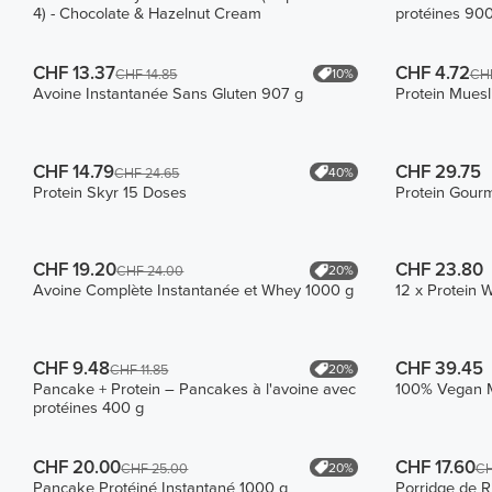
4) - Chocolate & Hazelnut Cream
protéines 900
CHF 13.37
CHF 4.72
10%
CHF 14.85
CHF
Avoine Instantanée Sans Gluten 907 g
Protein Muesl
CHF 14.79
CHF 29.75
40%
CHF 24.65
Protein Skyr 15 Doses
Protein Gourm
CHF 19.20
CHF 23.80
20%
CHF 24.00
Avoine Complète Instantanée et Whey 1000 g
12 x Protein 
CHF 9.48
CHF 39.45
20%
CHF 11.85
Pancake + Protein – Pancakes à l'avoine avec
100% Vegan 
protéines 400 g
CHF 20.00
CHF 17.60
20%
CHF 25.00
CH
Pancake Protéiné Instantané 1000 g
Porridge de R