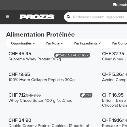
Livrai
Alimentation Protéinée
Opportunités
Par Note
Par Ingrédients
Par Conc
CHF 45.45
CHF 32.75
CADEAU AU CHOIX
Supreme Whey Protein 907g
Clear Whey +
CHF 19.65
CHF 5.36
CH
100% Hydro Collagen Peptides 300g
Avoine Compl
CHF 7.12
CHF 16.95
20%
CHF 8.90
Whey Choco Butter 400 g NutChoc
Billion - Bar
Chocolat Blan
CHF 34.90
CHF 19.16
CH
Double Creamy Protein Cookies (12 packs of
Pancake + Pro