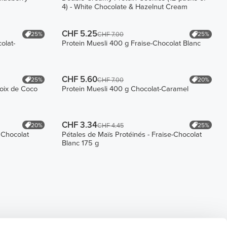
4) - White Chocolate & Hazelnut Cream
CHF 5.25
25%
25%
CHF 7.00
olat-
Protein Muesli 400 g Fraise-Chocolat Blanc
CHF 5.60
25%
20%
CHF 7.00
Noix de Coco
Protein Muesli 400 g Chocolat-Caramel
CHF 3.34
20%
25%
CHF 4.45
 Chocolat
Pétales de Maïs Protéinés - Fraise-Chocolat
Blanc 175 g