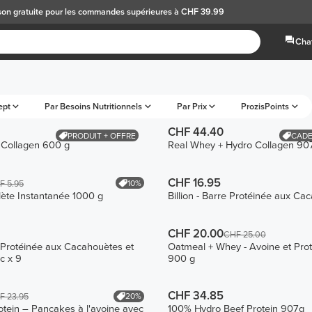
son gratuite
pour les commandes supérieures à CHF 39.99
Chat
ept
Par Besoins Nutritionnels
Par Prix
ProzisPoints
CHF 44.40
PRODUIT + OFFRE
CADE
 Collagen 600 g
Real Whey + Hydro Collagen 90
CHF 16.95
10%
F 5.95
ète Instantanée 1000 g
Billion - Barre Protéinée aux Ca
CHF 20.00
CHF 25.00
re Protéinée aux Cacahouètes et
Oatmeal + Whey - Avoine et Pro
c x 9
900 g
CHF 34.85
20%
F 23.95
tein – Pancakes à l'avoine avec
100% Hydro Beef Protein 907g