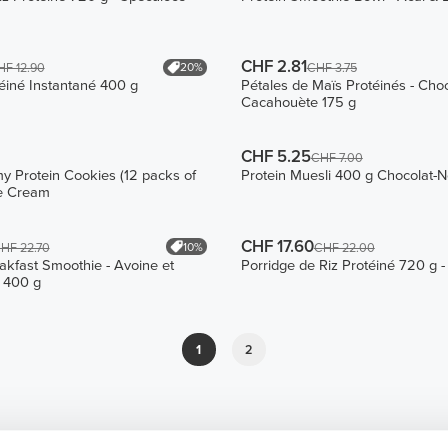
CHF 2.81
20%
HF 12.90
CHF 3.75
éiné Instantané 400 g
Pétales de Maïs Protéinés - Choc
Cacahouète 175 g
CHF 5.25
CHF 7.00
 Protein Cookies (12 packs of
Protein Muesli 400 g Chocolat-
ie Cream
CHF 17.60
10%
HF 22.70
CHF 22.00
kfast Smoothie - Avoine et
Porridge de Riz Protéiné 720 g -
 400 g
1
2