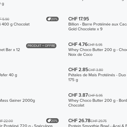
 g
CHF 17.95
20%
 5.90
i 400 g Chocolat
Billion - Barre Protéinée aux Ca
Gold Chocolate x 9
CHF 4.76
CHF 5.95
PRODUIT + OFFRE
et Bar x 12
Whey Choco Butter 200 g - Choc
Noix de Coco
CHF 2.85
CHF 3.80
Wafer 40 g
Pétales de Maïs Protéinés - Duo
175 g
CHF 3.87
CHF 5.95
Mass Gainer 2000g
Whey Choco Butter 200 g - Bon
Chocolat
CHF 26.78
20%
F 22.00
CHF 29.75
iz Protéiné 720 g - Spéculoos
Protein Smoothie Bowl - Acai & 