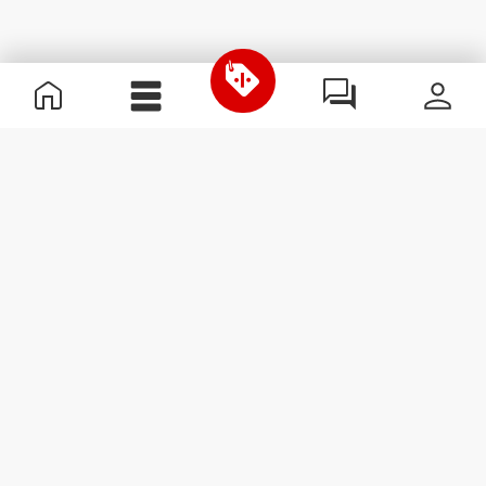
Informations utiles
Rejoignez notre équipe
Devient Partenaire
Termes & Conditions
Service Clients
S'abonner à la Newsletter
Reçois des actualités et des
promotions dans ta boîte
mail.
S'abonner
#ExceedYourself