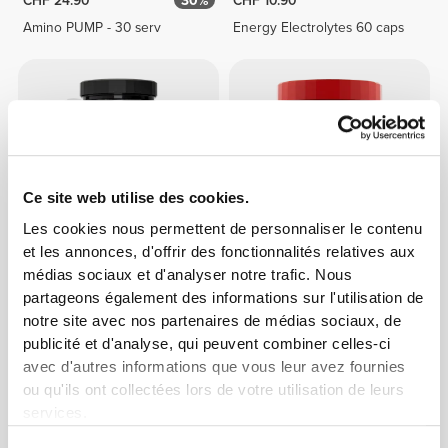
CHF 24.90
30%
CHF 10.90
Amino PUMP - 30 serv
Energy Electrolytes 60 caps
Ce site web utilise des cookies.
Les cookies nous permettent de personnaliser le contenu
et les annonces, d'offrir des fonctionnalités relatives aux
médias sociaux et d'analyser notre trafic. Nous
CHF 24.90
50%
CHF 17.70
partageons également des informations sur l'utilisation de
Amino PUMP Caffeine-Free -
Big Shot - Intra-Workout 20
notre site avec nos partenaires de médias sociaux, de
30 serv
servings
publicité et d'analyse, qui peuvent combiner celles-ci
avec d'autres informations que vous leur avez fournies
ou qu'ils ont collectées lors de votre utilisation de leurs
services.