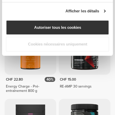
CHF 20.00
CHF 10.00
Big Shot - Recovery 20
Beta-Alanine 90 gélules
Afficher les détails
servings
Autoriser tous les cookies
Cookies nécessaires uniquement
CHF 22.80
40%
CHF 15.00
Energy Charge - Pré-
RE-AMP 30 servings
entraînement 800 g