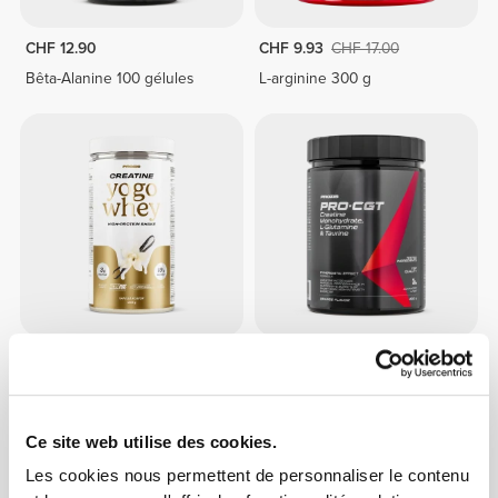
CHF 12.90
CHF 9.93
CHF 17.00
Bêta-Alanine 100 gélules
L-arginine 300 g
CHF 18.24
CHF 22.80
20%
CHF 12.90
Yogo Whey + Creatine - High-
PRO•CGT 400 g
Protein Shake 15 serv
Ce site web utilise des cookies.
Les cookies nous permettent de personnaliser le contenu