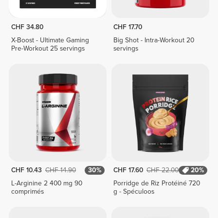
CHF 34.80
CHF 17.70
X-Boost - Ultimate Gaming
Big Shot - Intra-Workout 20
Pre-Workout 25 servings
servings
CHF 10.43
CHF 14.90
30%
CHF 17.60
CHF 22.00
20%
L-Arginine 2 400 mg 90
Porridge de Riz Protéiné 720
comprimés
g - Spéculoos