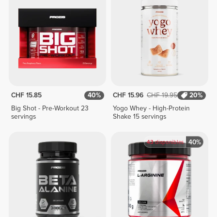
CHF 15.85
40%
CHF 15.96
CHF 19.95
20%
Big Shot - Pre-Workout 23
Yogo Whey - High-Protein
servings
Shake 15 servings
40%
43
disponibles