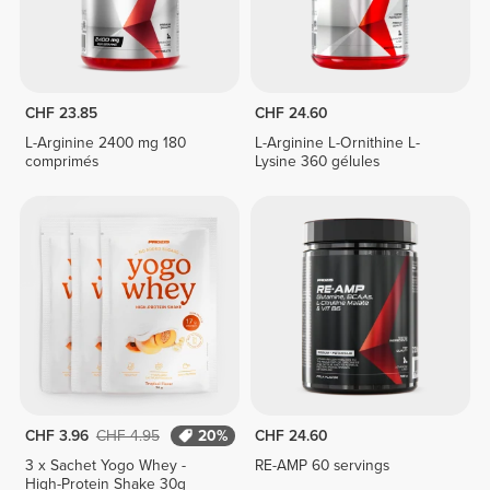
CHF 23.85
CHF 24.60
L-Arginine 2400 mg 180
L-Arginine L-Ornithine L-
comprimés
Lysine 360 gélules
CHF 3.96
CHF 4.95
20%
CHF 24.60
3 x Sachet Yogo Whey -
RE-AMP 60 servings
High-Protein Shake 30g