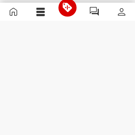
Informations utiles
Rejoignez notre équipe
Devient Partenaire
Termes & Conditions
Service Clients
S'abonner à la Newsletter
Reçois des actualités et des
promotions dans ta boîte
mail.
S'abonner
#ExceedYourself