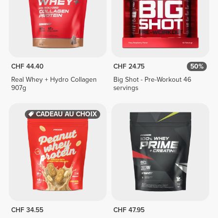
CHF 44.40
CHF 24.75
50%
Real Whey + Hydro Collagen
Big Shot - Pre-Workout 46
907g
servings
CADEAU AU CHOIX
CHF 34.55
CHF 47.95