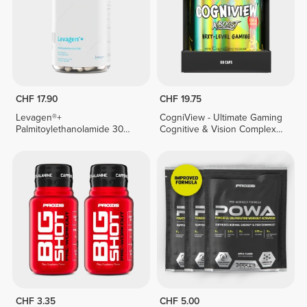
CHF 17.90
CHF 19.75
Levagen®+
CogniView - Ultimate Gaming
Palmitoylethanolamide 30
Cognitive & Vision Complex -
veg caps
60 caps
CHF 3.35
CHF 5.00