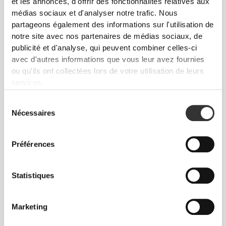
et les annonces, d'offrir des fonctionnalités relatives aux
médias sociaux et d'analyser notre trafic. Nous
partageons également des informations sur l'utilisation de
notre site avec nos partenaires de médias sociaux, de
publicité et d'analyse, qui peuvent combiner celles-ci
avec d'autres informations que vous leur avez fournies
ou qu'ils ont collectées lors de votre utilisation de leurs
services.
CHF 8.95
CHF 17.60
CHF 22.00
20%
AAKG - L-Arginine AKG 60
Porridge de Riz Protéiné 720
Sélection
gélules
g - Chocolat
Nécessaires
du
consentement
Préférences
Statistiques
Marketing