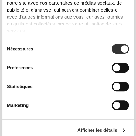
notre site avec nos partenaires de médias sociaux, de
2000g
g - Spéculoos
publicité et d'analyse, qui peuvent combiner celles-ci
avec d'autres informations que vous leur avez fournies
ou qu'ils ont collectées lors de votre utilisation de leurs
services.
Sélection
Nécessaires
du
consentement
Préférences
CHF 17.60
CHF 22.00
20%
CHF 17.60
CHF 22.00
20%
Statistiques
Porridge de Riz Protéiné 720
Porridge de Riz Protéiné 720
g - Chocolat
g - Toffee
Marketing
Afficher les détails