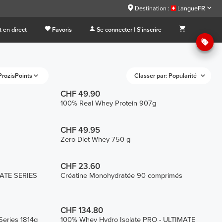
Destination :
Langue
FR
 en direct
Favoris
Se connecter | S'inscrire
ProzisPoints
Classer par: Popularité
CHF 49.90
100% Real Whey Protein 907g
CHF 49.95
Zero Diet Whey 750 g
CHF 23.60
MATE SERIES
Créatine Monohydratée 90 comprimés
CHF 134.80
Series 1814g
100% Whey Hydro Isolate PRO - ULTIMATE