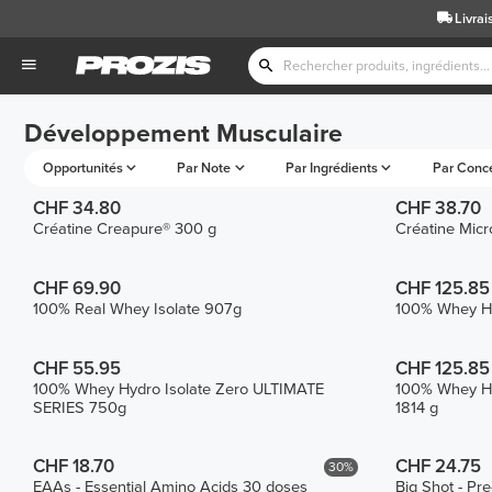
Livrai
Développement Musculaire
Opportunités
Par Note
Par Ingrédients
Par Conc
CHF 34.80
CHF 38.70
Créatine Creapure® 300 g
Créatine Mic
CHF 69.90
CHF 125.85
100% Real Whey Isolate 907g
100% Whey Hy
CHF 55.95
CHF 125.85
100% Whey Hydro Isolate Zero ULTIMATE
100% Whey Hy
SERIES 750g
1814 g
CHF 18.70
CHF 24.75
30%
EAAs - Essential Amino Acids 30 doses
Big Shot - Pr