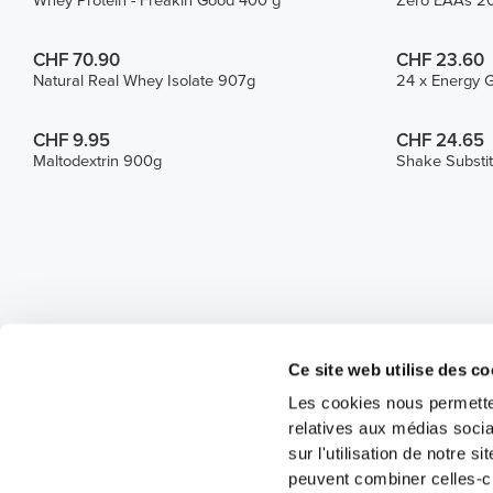
Whey Protein - Freakin Good 400 g
Zero EAAs 20
CHF 70.90
CHF 23.60
Natural Real Whey Isolate 907g
24 x Energy G
CHF 9.95
CHF 24.65
Maltodextrin 900g
Shake Substi
Ce site web utilise des co
Les cookies nous permetten
relatives aux médias socia
sur l'utilisation de notre 
peuvent combiner celles-ci