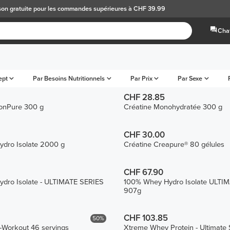
son gratuite
pour les commandes supérieures à CHF 39.99
Chat
ept
Par Besoins Nutritionnels
Par Prix
Par Sexe
CHF 28.85
ronPure 300 g
Créatine Monohydratée 300 g
CHF 30.00
dro Isolate 2000 g
Créatine Creapure® 80 gélules
CHF 67.90
dro Isolate - ULTIMATE SERIES
100% Whey Hydro Isolate ULTI
907g
CHF 103.85
50%
e-Workout 46 servings
Xtreme Whey Protein - Ultimate 