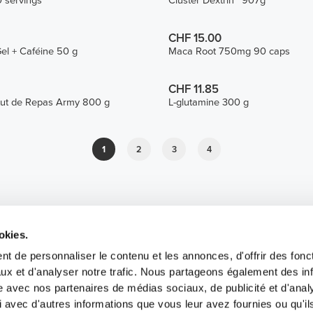
 servings
Cluster Dextrin™ 907g
CHF 15.00
el + Caféine 50 g
Maca Root 750mg 90 caps
CHF 11.85
tut de Repas Army 800 g
L-glutamine 300 g
1
2
3
4
okies.
t de personnaliser le contenu et les annonces, d'offrir des fonct
ux et d'analyser notre trafic. Nous partageons également des in
site avec nos partenaires de médias sociaux, de publicité et d'anal
 avec d'autres informations que vous leur avez fournies ou qu'il