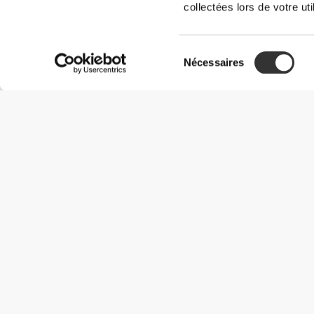
collectées lors de votre uti
Sélection
Nécessaires
du
consentement
Informations utiles
Rejoignez notre équipe
Devient Partenaire
Termes & Conditions
Service Clients