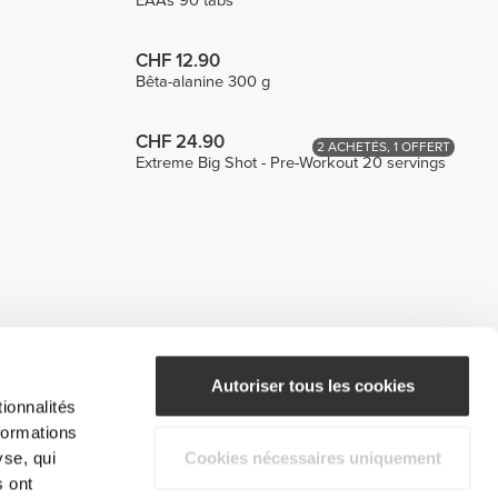
EAAs 90 tabs
CHF 12.90
Bêta-alanine 300 g
CHF 24.90
2 ACHETÉS, 1 OFFERT
Extreme Big Shot - Pre-Workout 20 servings
Autoriser tous les cookies
ionnalités
formations
yse, qui
Cookies nécessaires uniquement
s ont