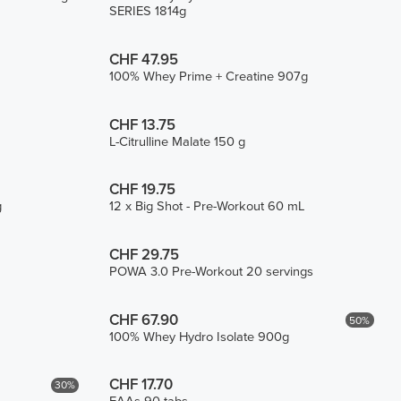
SERIES 1814g
CHF 47.95
100% Whey Prime + Creatine 907g
CHF 13.75
L-Citrulline Malate 150 g
CHF 19.75
g
12 x Big Shot - Pre-Workout 60 mL
CHF 29.75
POWA 3.0 Pre-Workout 20 servings
CHF 67.90
50%
100% Whey Hydro Isolate 900g
CHF 17.70
30%