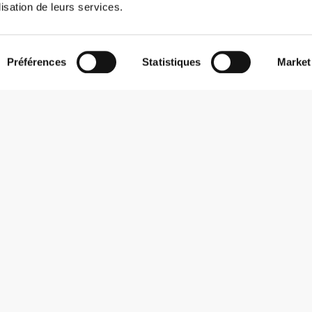
lisation de leurs services.
Préférences
Statistiques
Market
S'abonner à la Newsletter
Reçois des actualités et des promotions dans ta boîte mail.
S'abonner