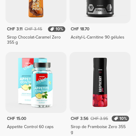
CHF 3.11
CHF 3.45
10%
CHF 18.70
Sirop Chocolat-Caramel Zero
Acétyl-L-Carnitine 90 gélules
355 g
CHF 15.00
CHF 3.56
CHF 3.95
10%
Appetite Control 60 caps
Sirop de Framboise Zero 355
g