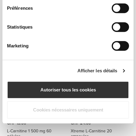
Préférences
Statistiques
CHF 21.65
CHF 15.00
Marketing
Cutgenic for Men 90 caps
Burn 60 caps
Afficher les détails
Autoriser tous les cookies
Cookies nécessaires uniquement
CHF 13.00
CHF 24.60
L-Carnitine 1 500 mg 60
Xtreme L-Carnitine 20