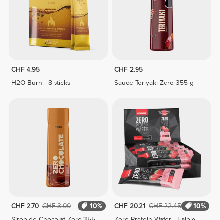
CHF 4.95
CHF 2.95
H2O Burn - 8 sticks
Sauce Teriyaki Zero 355 g
CHF 2.70
CHF 3.00
10%
CHF 20.21
CHF 22.45
10%
Sirop de Chocolat Zero 355
Zero Protein Wafer - Faible