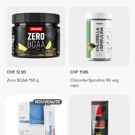
CHF 12.90
CHF 11.85
Zero BCAA 150 g
Chlorella+Spirulina 90 veg
caps
NOUVEAUTÉ