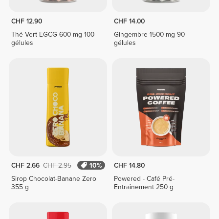
CHF 12.90
CHF 14.00
Thé Vert EGCG 600 mg 100
Gingembre 1500 mg 90
gélules
gélules
CHF 2.66
CHF 2.95
10%
CHF 14.80
Sirop Chocolat-Banane Zero
Powered - Café Pré-
355 g
Entraînement 250 g