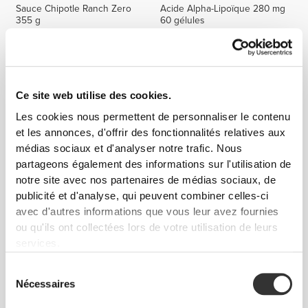
Sauce Chipotle Ranch Zero
Acide Alpha-Lipoïque 280 mg
355 g
60 gélules
Ce site web utilise des cookies.
Les cookies nous permettent de personnaliser le contenu
et les annonces, d'offrir des fonctionnalités relatives aux
médias sociaux et d'analyser notre trafic. Nous
partageons également des informations sur l'utilisation de
notre site avec nos partenaires de médias sociaux, de
CHF 2.70
CHF 3.00
10%
CHF 10.90
publicité et d'analyse, qui peuvent combiner celles-ci
Sirop Pomme-Cannelle Zero
Racine de Pissenlit 1500 mg
avec d'autres informations que vous leur avez fournies
355 g
90 gélules
ou qu'ils ont collectées lors de votre utilisation de leurs
services.
Sélection
Nécessaires
du
consentement